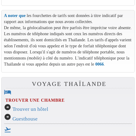
A noter que
les fourchettes de tarifs sont données à titre indicatif par
rapport aux informations que nous avons collectées.
De même, la géolocalisation peut être parfois être imprécise voire absente.
Les numéros de téléphone indiqués sont ceux les numéros directs des
établissements, ils sont domiciliés en Thaïlande. Les tarifs d'appels varient
selon l'endroit d'où vous appelez et le type de forfait téléphonique dont
vous disposez. Lorsqu'il s'agit de numéros de téléphone portable, nous
mentionnons
(mobile)
à côté du numéro. L'indicatif téléphonique pour la
Thaïlande si vous appelez depuis un autre pays est le
0066
.
VOYAGE THAÏLANDE
hotel
TROUVER UNE CHAMBRE
arrow_circle_right
Trouver un hôtel
arrow_circle_right
Guesthouse
flight_takeoff