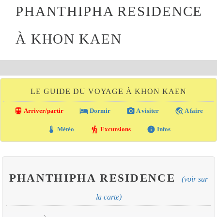
PHANTHIPHA RESIDENCE
À KHON KAEN
LE GUIDE DU VOYAGE À KHON KAEN
directions_transit
local_hotel
photo_camera
travel_explore
Arriver/partir
Dormir
A visiter
A faire
thermostat
hiking
info
Météo
Excursions
Infos
PHANTHIPHA RESIDENCE
(voir sur
la carte)