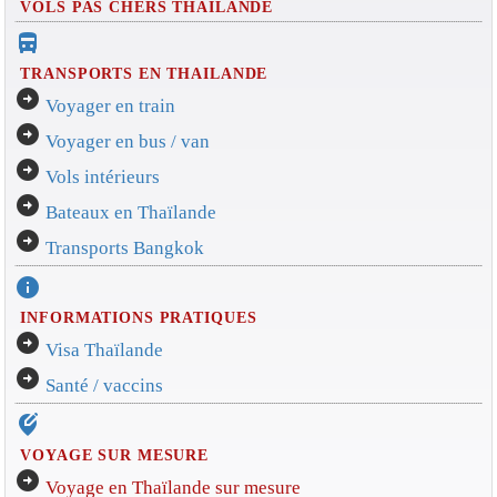
VOLS PAS CHERS THAILANDE
directions_bus_filled
TRANSPORTS EN THAILANDE
arrow_circle_right
Voyager en train
arrow_circle_right
Voyager en bus / van
arrow_circle_right
Vols intérieurs
arrow_circle_right
Bateaux en Thaïlande
arrow_circle_right
Transports Bangkok
info
INFORMATIONS PRATIQUES
arrow_circle_right
Visa Thaïlande
arrow_circle_right
Santé / vaccins
edit_location_alt
VOYAGE SUR MESURE
arrow_circle_right
Voyage en Thaïlande sur mesure