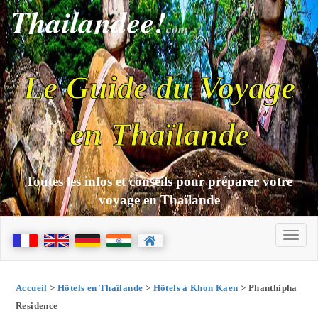
Thailandee!
com
Le Guide du Voyage
en Thaïlande
Toutes les infos et conseils pour préparer votre
voyage en Thaïlande
Accueil
>
Hôtels en Thaïlande
>
Hôtels à Khon Kaen
> Phanthipha
Residence