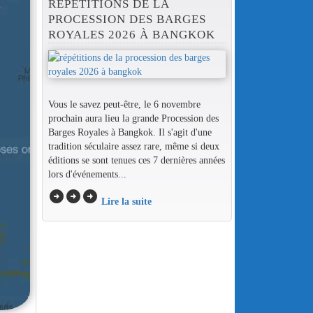
RÉPÉTITIONS DE LA
PROCESSION DES BARGES
ROYALES 2026 À BANGKOK
Vous le savez peut-être, le 6 novembre
prochain aura lieu la grande Procession des
Barges Royales à Bangkok. Il s'agit d'une
tradition séculaire assez rare, même si deux
éditions se sont tenues ces 7 dernières années
lors d'événements...
arrow_circle_right
arrow_circle_right
arrow_circle_right
Lire la suite