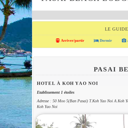
LE GUID
directions_transit
local_hotel
photo_camera
Arriver/partir
Dormir
PASAI 
HOTEL À KOH YAO NOI
Etablissement 1 étoiles
Adresse : 50 Moo 5(Ban Pasai) T.Koh Yao Noi A.Koh 
Koh Yao Noi