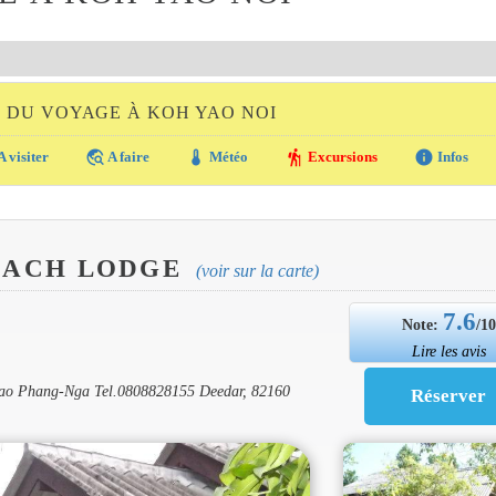
E DU VOYAGE À KOH YAO NOI
travel_explore
thermostat
hiking
info
A visiter
A faire
Météo
Excursions
Infos
BEACH LODGE
(voir sur la carte)
7.6
Note:
/1
Lire les avis
Yao Phang-Nga Tel.0808828155 Deedar, 82160