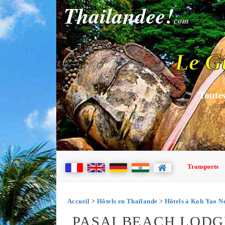
Thailandee!
com
Le G
Toutes
Transports
Accueil
>
Hôtels en Thaïlande
>
Hôtels à Koh Yao N
PASAI BEACH LODG