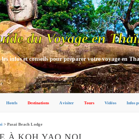
uide du Voyage en Thaï
 les infos et conseils pour préparer votre voyage en Th
Hotels
Destinations
A visiter
Tours
Vidéos
Infos p
oi
> Pasai Beach Lodge
E À KOH YAO NOI