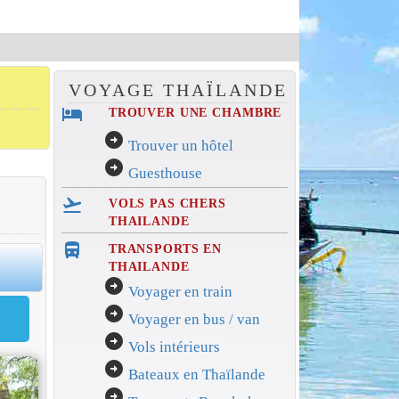
VOYAGE THAÏLANDE
hotel
TROUVER UNE CHAMBRE
arrow_circle_right
Trouver un hôtel
arrow_circle_right
Guesthouse
flight_takeoff
VOLS PAS CHERS
THAILANDE
directions_bus_filled
TRANSPORTS EN
0
THAILANDE
arrow_circle_right
Voyager en train
arrow_circle_right
Voyager en bus / van
arrow_circle_right
Vols intérieurs
arrow_circle_right
Bateaux en Thaïlande
arrow_circle_right