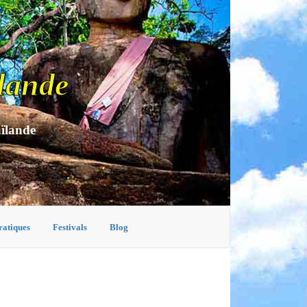
lande
aïlande
ratiques
Festivals
Blog