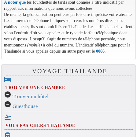
A noter que
les fourchettes de tarifs sont données à titre indicatif par
rapport aux informations que nous avons collectées.
De même, la géolocalisation peut être parfois être imprécise voire absente.
Les numéros de téléphone indiqués sont ceux les numéros directs des
établissements, ils sont domiciliés en Thaïlande. Les tarifs d'appels varient
selon l'endroit d'où vous appelez et le type de forfait téléphonique dont
vous disposez. Lorsqu'il s'agit de numéros de téléphone portable, nous
mentionnons
(mobile)
à côté du numéro. L'indicatif téléphonique pour la
Thaïlande si vous appelez depuis un autre pays est le
0066
.
VOYAGE THAÏLANDE
hotel
TROUVER UNE CHAMBRE
arrow_circle_right
Trouver un hôtel
arrow_circle_right
Guesthouse
flight_takeoff
VOLS PAS CHERS THAILANDE
directions_bus_filled