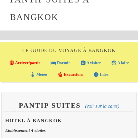
BANGKOK
LE GUIDE DU VOYAGE À BANGKOK
directions_transit
local_hotel
photo_camera
travel_explore
Arriver/partir
Dormir
A visiter
A faire
thermostat
hiking
info
Météo
Excursions
Infos
PANTIP SUITES
(voir sur la carte)
HOTEL À BANGKOK
Etablissement 4 étoiles