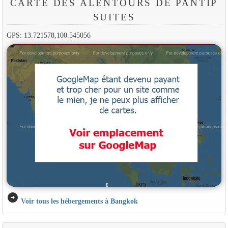
CARTE DES ALENTOURS DE PANTIP
SUITES
GPS: 13.721578,100.545056
arrow_circle_right
Voir tous les hébergements à Bangkok