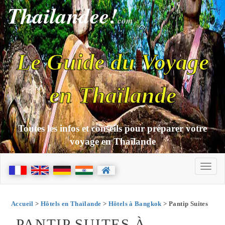
Thailandee!
com
Le Guide du Voyage
en Thaïlande
Toutes les infos et conseils pour préparer votre
voyage en Thaïlande
Accueil
>
Hôtels en Thaïlande
>
Hôtels à Bangkok
> Pantip Suites
PANTIP SUITES À