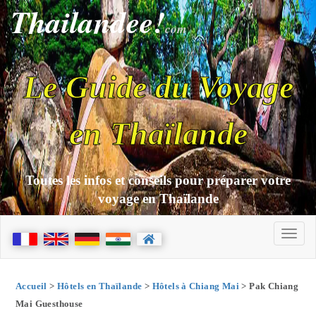
Thailandee!
com
Le Guide du Voyage
en Thaïlande
Toutes les infos et conseils pour préparer votre
voyage en Thaïlande
Accueil
>
Hôtels en Thaïlande
>
Hôtels à Chiang Mai
> Pak Chiang
Mai Guesthouse