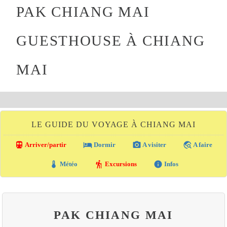
PAK CHIANG MAI
GUESTHOUSE À CHIANG
MAI
LE GUIDE DU VOYAGE À CHIANG MAI
directions_transit
local_hotel
photo_camera
travel_explore
Arriver/partir
Dormir
A visiter
A faire
thermostat
hiking
info
Météo
Excursions
Infos
PAK CHIANG MAI