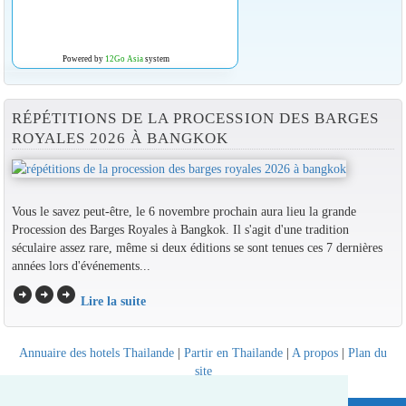
Powered by
12Go Asia
system
RÉPÉTITIONS DE LA PROCESSION DES BARGES
ROYALES 2026 À BANGKOK
Vous le savez peut-être, le 6 novembre prochain aura lieu la grande
Procession des Barges Royales à Bangkok. Il s'agit d'une tradition
séculaire assez rare, même si deux éditions se sont tenues ces 7 dernières
années lors d'événements...
arrow_circle_right
arrow_circle_right
arrow_circle_right
Lire la suite
Annuaire des hotels Thailande
|
Partir en Thailande
|
A propos
|
Plan du
site
Website © Thailandee.com - 2026