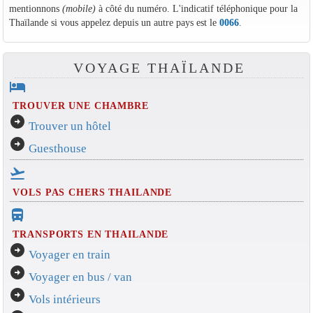
mentionnons
(mobile)
à côté du numéro. L'indicatif téléphonique pour la
Thaïlande si vous appelez depuis un autre pays est le
0066
.
VOYAGE THAÏLANDE
hotel
TROUVER UNE CHAMBRE
arrow_circle_right
Trouver un hôtel
arrow_circle_right
Guesthouse
flight_takeoff
VOLS PAS CHERS THAILANDE
directions_bus_filled
TRANSPORTS EN THAILANDE
arrow_circle_right
Voyager en train
arrow_circle_right
Voyager en bus / van
arrow_circle_right
Vols intérieurs