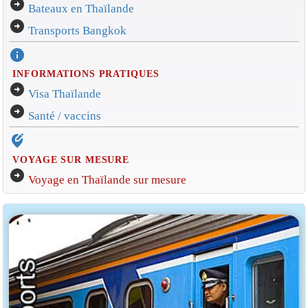
arrow_circle_right
Bateaux en Thaïlande
arrow_circle_right
Transports Bangkok
info
INFORMATIONS PRATIQUES
arrow_circle_right
Visa Thaïlande
arrow_circle_right
Santé / vaccins
edit_location_alt
VOYAGE SUR MESURE
arrow_circle_right
Voyage en Thaïlande sur mesure