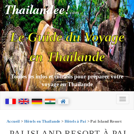
Thailandee!
com
Le Guide du Voyage
en Thaïlande
Toutes les infos et conseils pour préparer votre
voyage en Thaïlande
Accueil
>
Hôtels en Thaïlande
>
Hôtels à Pai
> Pai Island Resort
PAI ISLAND RESORT À PAI