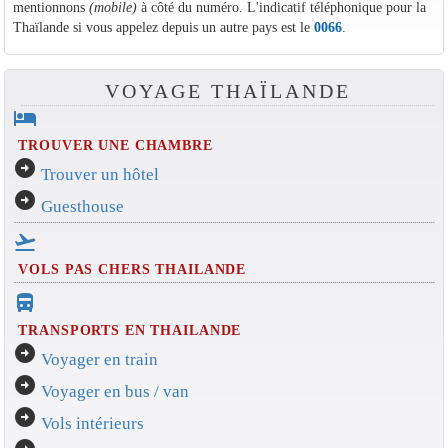
mentionnons
(mobile)
à côté du numéro. L'indicatif téléphonique pour la
Thaïlande si vous appelez depuis un autre pays est le
0066
.
VOYAGE THAÏLANDE
hotel
TROUVER UNE CHAMBRE
arrow_circle_right
Trouver un hôtel
arrow_circle_right
Guesthouse
flight_takeoff
VOLS PAS CHERS THAILANDE
directions_bus_filled
TRANSPORTS EN THAILANDE
arrow_circle_right
Voyager en train
arrow_circle_right
Voyager en bus / van
arrow_circle_right
Vols intérieurs