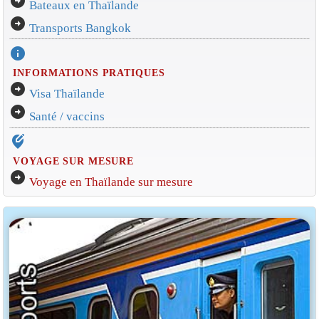
arrow_circle_right
Bateaux en Thaïlande
arrow_circle_right
Transports Bangkok
info
INFORMATIONS PRATIQUES
arrow_circle_right
Visa Thaïlande
arrow_circle_right
Santé / vaccins
edit_location_alt
VOYAGE SUR MESURE
arrow_circle_right
Voyage en Thaïlande sur mesure