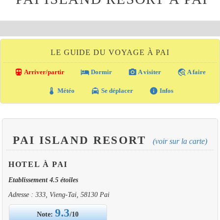
LE GUIDE DU VOYAGE À PAI
directions_transit
local_hotel
photo_camera
travel_explore
Arriver/partir
Dormir
A visiter
A faire
thermostat
local_taxi
info
Météo
Se déplacer
Infos
PAI ISLAND RESORT
(voir sur la carte)
HOTEL À PAI
Etablissement 4.5 étoiles
Adresse : 333, Vieng-Tai, 58130 Pai
9.3
Note:
/10