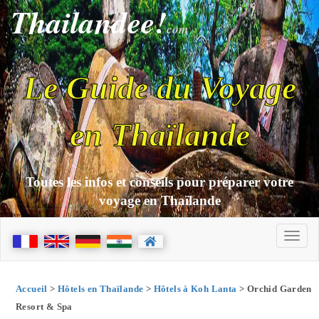
Thailandee!
com
Le Guide du Voyage
en Thaïlande
Toutes les infos et conseils pour préparer votre
voyage en Thaïlande
Accueil
>
Hôtels en Thaïlande
>
Hôtels à Koh Lanta
> Orchid Garden
Resort & Spa