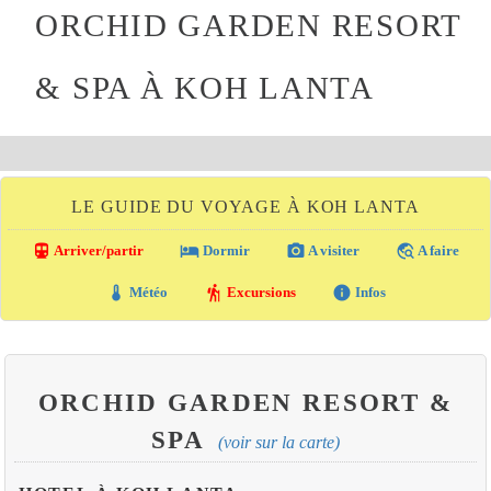
ORCHID GARDEN RESORT
& SPA À KOH LANTA
LE GUIDE DU VOYAGE À KOH LANTA
directions_transit
local_hotel
photo_camera
travel_explore
Arriver/partir
Dormir
A visiter
A faire
thermostat
hiking
info
Météo
Excursions
Infos
ORCHID GARDEN RESORT &
SPA
(voir sur la carte)