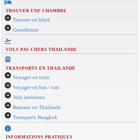
hotel
TROUVER UNE CHAMBRE
arrow_circle_right
Trouver un hôtel
arrow_circle_right
Guesthouse
flight_takeoff
VOLS PAS CHERS THAILANDE
directions_bus_filled
TRANSPORTS EN THAILANDE
arrow_circle_right
Voyager en train
arrow_circle_right
Voyager en bus / van
arrow_circle_right
Vols intérieurs
arrow_circle_right
Bateaux en Thaïlande
arrow_circle_right
Transports Bangkok
info
INFORMATIONS PRATIQUES