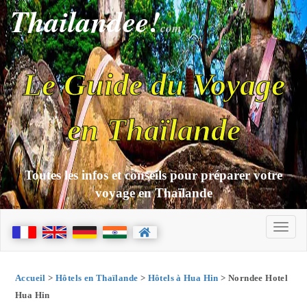
Thailandee!
com
Le Guide du Voyage
en Thaïlande
Toutes les infos et conseils pour préparer votre
voyage en Thaïlande
Accueil
>
Hôtels en Thaïlande
>
Hôtels à Hua Hin
> Norndee Hotel
Hua Hin