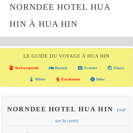
NORNDEE HOTEL HUA
HIN À HUA HIN
LE GUIDE DU VOYAGE À HUA HIN
directions_transit
local_hotel
photo_camera
travel_explore
Arriver/partir
Dormir
A visiter
A faire
thermostat
hiking
info
Météo
Excursions
Infos
NORNDEE HOTEL HUA HIN
(voir
sur la carte)