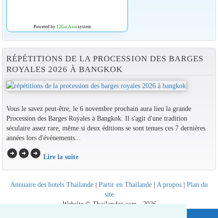
Powered by
12Go Asia
system
RÉPÉTITIONS DE LA PROCESSION DES BARGES
ROYALES 2026 À BANGKOK
Vous le savez peut-être, le 6 novembre prochain aura lieu la grande
Procession des Barges Royales à Bangkok. Il s'agit d'une tradition
séculaire assez rare, même si deux éditions se sont tenues ces 7 dernières
années lors d'événements...
arrow_circle_right
arrow_circle_right
arrow_circle_right
Lire la suite
Annuaire des hotels Thailande
|
Partir en Thailande
|
A propos
|
Plan du
site
Website © Thailandee.com - 2026