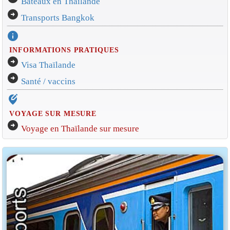
Bateaux en Thaïlande
arrow_circle_right
Transports Bangkok
info
INFORMATIONS PRATIQUES
arrow_circle_right
Visa Thaïlande
arrow_circle_right
Santé / vaccins
edit_location_alt
VOYAGE SUR MESURE
arrow_circle_right
Voyage en Thaïlande sur mesure