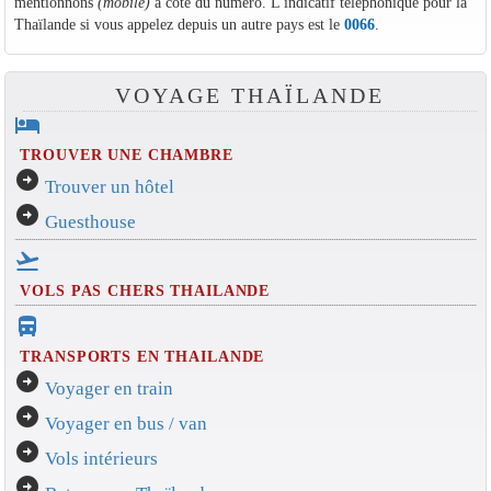
mentionnons
(mobile)
à côté du numéro. L'indicatif téléphonique pour la
Thaïlande si vous appelez depuis un autre pays est le
0066
.
VOYAGE THAÏLANDE
hotel
TROUVER UNE CHAMBRE
arrow_circle_right
Trouver un hôtel
arrow_circle_right
Guesthouse
flight_takeoff
VOLS PAS CHERS THAILANDE
directions_bus_filled
TRANSPORTS EN THAILANDE
arrow_circle_right
Voyager en train
arrow_circle_right
Voyager en bus / van
arrow_circle_right
Vols intérieurs
arrow_circle_right