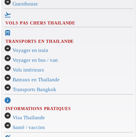
arrow_circle_right
Guesthouse
flight_takeoff
VOLS PAS CHERS THAILANDE
directions_bus_filled
TRANSPORTS EN THAILANDE
arrow_circle_right
Voyager en train
arrow_circle_right
Voyager en bus / van
arrow_circle_right
Vols intérieurs
arrow_circle_right
Bateaux en Thaïlande
arrow_circle_right
Transports Bangkok
info
INFORMATIONS PRATIQUES
arrow_circle_right
Visa Thaïlande
arrow_circle_right
Santé / vaccins