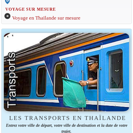
edit_location_alt
VOYAGE SUR MESURE
arrow_circle_right
Voyage en Thaïlande sur mesure
LES TRANSPORTS EN THAÏLANDE
Entrez votre ville de départ, votre ville de destination et la date de votre
trajet.