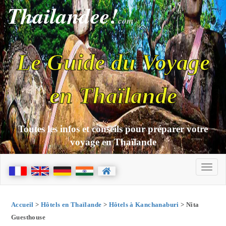
Thailandee!
com
Le Guide du Voyage
en Thaïlande
Toutes les infos et conseils pour préparer votre
voyage en Thaïlande
Accueil
>
Hôtels en Thaïlande
>
Hôtels à Kanchanaburi
> Nita
Guesthouse