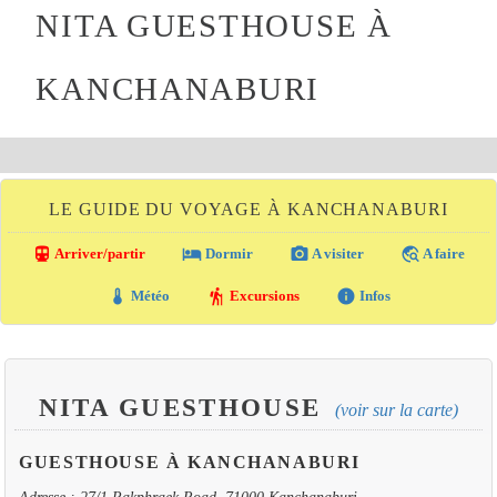
NITA GUESTHOUSE À
KANCHANABURI
LE GUIDE DU VOYAGE À KANCHANABURI
directions_transit
local_hotel
photo_camera
travel_explore
Arriver/partir
Dormir
A visiter
A faire
thermostat
hiking
info
Météo
Excursions
Infos
NITA GUESTHOUSE
(voir sur la carte)
GUESTHOUSE À KANCHANABURI
Adresse : 27/1 Pakphraek Road, 71000 Kanchanaburi