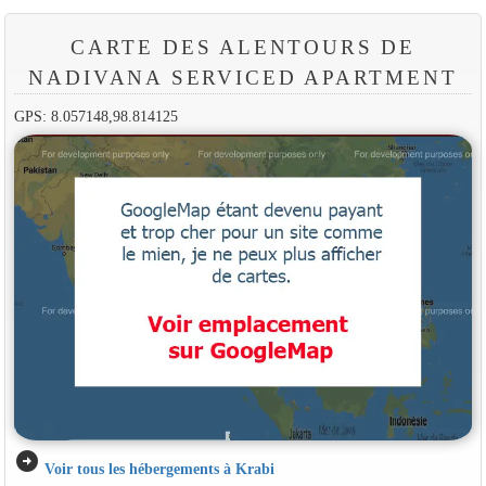
CARTE DES ALENTOURS DE
NADIVANA SERVICED APARTMENT
GPS: 8.057148,98.814125
arrow_circle_right
Voir tous les hébergements à Krabi