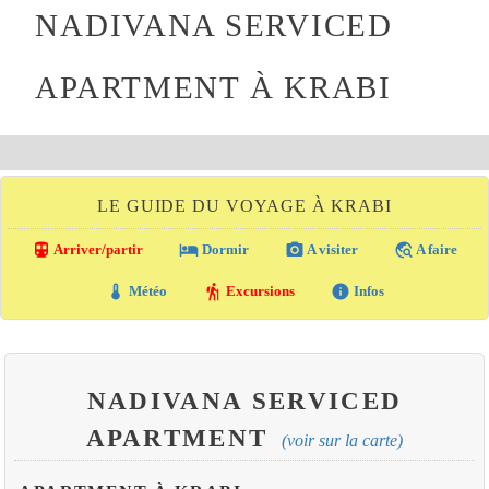
NADIVANA SERVICED
APARTMENT À KRABI
LE GUIDE DU VOYAGE À KRABI
directions_transit
local_hotel
photo_camera
travel_explore
Arriver/partir
Dormir
A visiter
A faire
thermostat
hiking
info
Météo
Excursions
Infos
NADIVANA SERVICED
APARTMENT
(voir sur la carte)