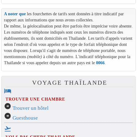
A noter que
les fourchettes de tarifs sont données à titre indicatif par
rapport aux informations que nous avons collectées.
De même, la géolocalisation peut être parfois être imprécise voire absente.
Les numéros de téléphone indiqués sont ceux les numéros directs des
établissements, ils sont domiciliés en Thaïlande. Les tarifs d'appels varient
selon l'endroit d'où vous appelez et le type de forfait téléphonique dont
vous disposez. Lorsqu'il s'agit de numéros de téléphone portable, nous
mentionnons
(mobile)
à côté du numéro. L'indicatif téléphonique pour la
Thaïlande si vous appelez depuis un autre pays est le
0066
.
VOYAGE THAÏLANDE
hotel
TROUVER UNE CHAMBRE
arrow_circle_right
Trouver un hôtel
arrow_circle_right
Guesthouse
flight_takeoff