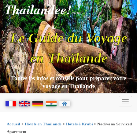
Thailandee!
com
Le Guide du Voyage
en Thaïlande
Toutes les infos et conseils pour préparer votre
voyage en Thaïlande
Accueil
>
Hôtels en Thaïlande
>
Hôtels à Krabi
> Nadivana Serviced
Apartment