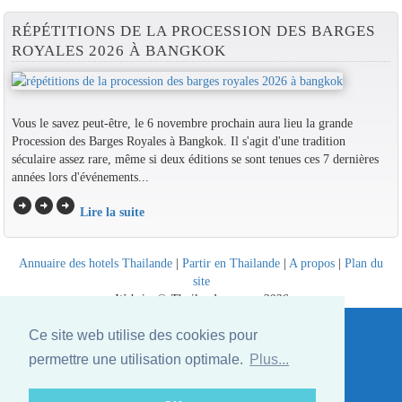
RÉPÉTITIONS DE LA PROCESSION DES BARGES
ROYALES 2026 À BANGKOK
Vous le savez peut-être, le 6 novembre prochain aura lieu la grande
Procession des Barges Royales à Bangkok. Il s'agit d'une tradition
séculaire assez rare, même si deux éditions se sont tenues ces 7 dernières
années lors d'événements...
arrow_circle_right
arrow_circle_right
arrow_circle_right
Lire la suite
Annuaire des hotels Thailande
|
Partir en Thailande
|
A propos
|
Plan du
site
Website © Thailandee.com - 2026
Ce site web utilise des cookies pour
permettre une utilisation optimale.
Plus...