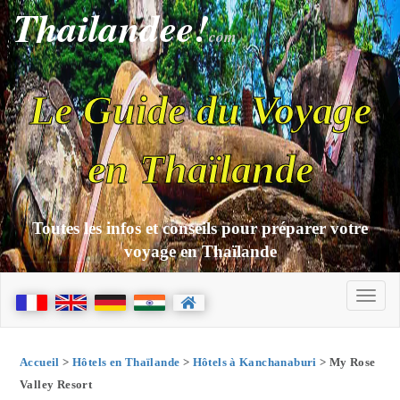
Thailandee!
com
Le Guide du Voyage
en Thaïlande
Toutes les infos et conseils pour préparer votre
voyage en Thaïlande
Accueil
>
Hôtels en Thaïlande
>
Hôtels à Kanchanaburi
> My Rose
Valley Resort