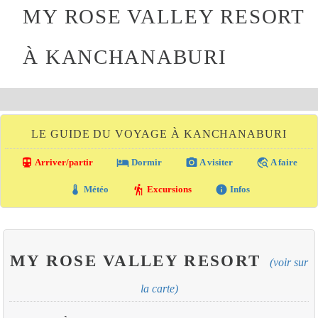
MY ROSE VALLEY RESORT
À KANCHANABURI
LE GUIDE DU VOYAGE À KANCHANABURI
directions_transit
local_hotel
photo_camera
travel_explore
Arriver/partir
Dormir
A visiter
A faire
thermostat
hiking
info
Météo
Excursions
Infos
MY ROSE VALLEY RESORT
(voir sur
la carte)