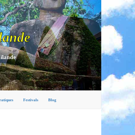
lande
aïlande
ratiques
Festivals
Blog