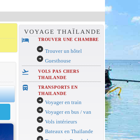
VOYAGE THAÏLANDE
hotel
TROUVER UNE CHAMBRE
arrow_circle_right
Trouver un hôtel
arrow_circle_right
Guesthouse
flight_takeoff
VOLS PAS CHERS
THAILANDE
directions_bus_filled
TRANSPORTS EN
0
THAILANDE
arrow_circle_right
Voyager en train
arrow_circle_right
Voyager en bus / van
arrow_circle_right
Vols intérieurs
arrow_circle_right
Bateaux en Thaïlande
arrow_circle_right