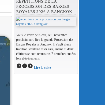
RÉPÉTITIONS DE LA
PROCESSION DES BARGES
ROYALES 2026 À BANGKOK
Vous le savez peut-être, le 6 novembre
prochain aura lieu la grande Procession des
Barges Royales à Bangkok. Il s'agit d'une
tradition séculaire assez rare, même si deux
éditions se sont tenues ces 7 dernières années
lors d'événements...
arrow_circle_right
arrow_circle_right
arrow_circle_right
Lire la suite