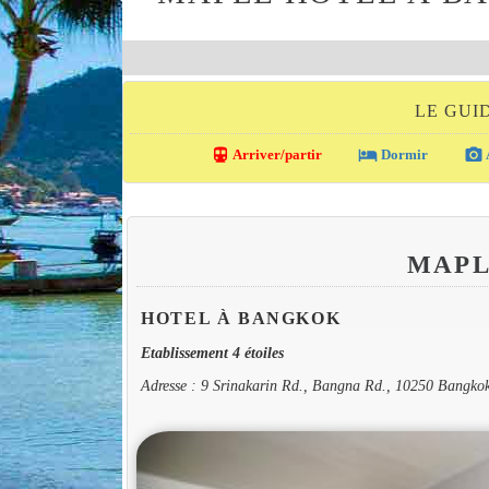
LE GUI
directions_transit
local_hotel
photo_camera
Arriver/partir
Dormir
MAPL
HOTEL À BANGKOK
Etablissement 4 étoiles
Adresse : 9 Srinakarin Rd., Bangna Rd., 10250 Bangko