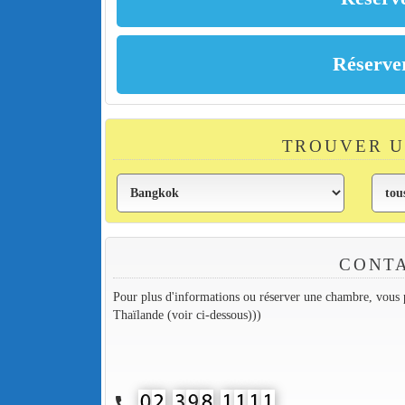
TROUVER 
CONT
Pour plus d'informations ou réserver une chambre, vous p
Thaïlande (voir ci-dessous)))
call