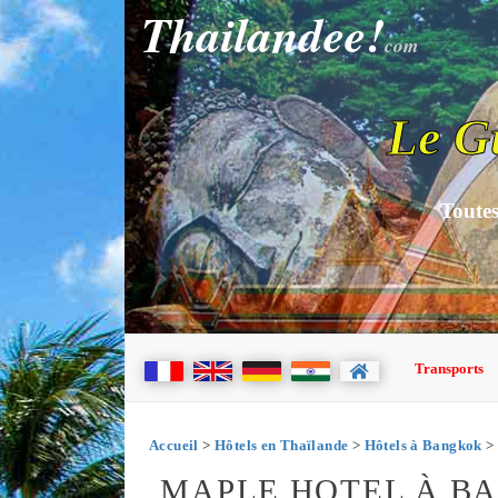
Thailandee!
com
Le G
Toutes
Transports
Accueil
>
Hôtels en Thaïlande
>
Hôtels à Bangkok
> 
MAPLE HOTEL À B