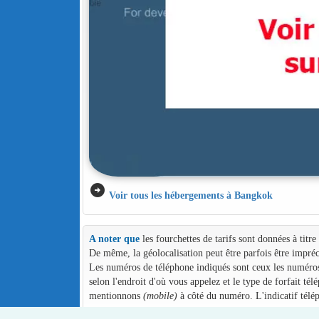
arrow_circle_right
Voir tous les hébergements à Bangkok
A noter que
les fourchettes de tarifs sont données à titr
De même, la géolocalisation peut être parfois être impréc
Les numéros de téléphone indiqués sont ceux les numéros d
selon l'endroit d'où vous appelez et le type de forfait té
mentionnons
(mobile)
à côté du numéro. L'indicatif télé