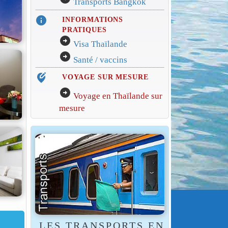
Transports Bangkok
info
INFORMATIONS
PRATIQUES
arrow_circle_right
Visa Thaïlande
arrow_circle_right
Santé / vaccins
edit_location_alt
VOYAGE SUR MESURE
arrow_circle_right
Voyage en Thaïlande sur
mesure
LES TRANSPORTS EN