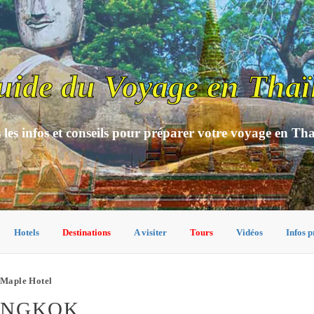
uide du Voyage en Thaï
 les infos et conseils pour préparer votre voyage en Th
Hotels
Destinations
A visiter
Tours
Vidéos
Infos p
Maple Hotel
ANGKOK