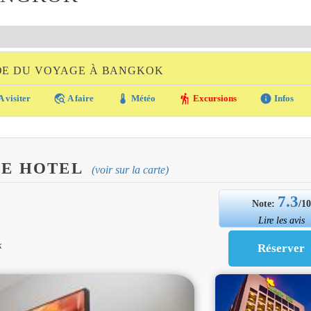
DE DU VOYAGE À BANGKOK
travel_explore
thermostat
hiking
info
A visiter
A faire
Météo
Excursions
Infos
E HOTEL
(voir sur la carte)
7.3
Note:
/1
Lire les avis
k