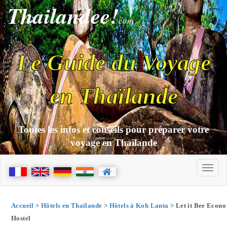
Thailandee!
com
Le Guide du Voyage
en Thaïlande
Toutes les infos et conseils pour préparer votre
voyage en Thaïlande
Accueil
>
Hôtels en Thaïlande
>
Hôtels à Koh Lanta
> Let it Bee Econo
Hostel