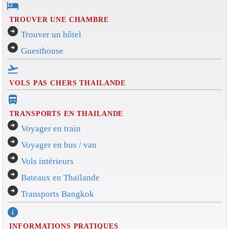
hotel
TROUVER UNE CHAMBRE
arrow_circle_right
Trouver un hôtel
arrow_circle_right
Guesthouse
flight_takeoff
VOLS PAS CHERS THAILANDE
directions_bus_filled
TRANSPORTS EN THAILANDE
arrow_circle_right
Voyager en train
arrow_circle_right
Voyager en bus / van
arrow_circle_right
Vols intérieurs
arrow_circle_right
Bateaux en Thaïlande
arrow_circle_right
Transports Bangkok
info
INFORMATIONS PRATIQUES