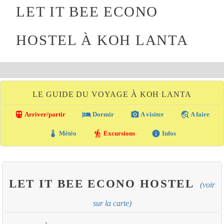
LET IT BEE ECONO
HOSTEL À KOH LANTA
LE GUIDE DU VOYAGE À KOH LANTA
directions_transit
local_hotel
photo_camera
travel_explore
Arriver/partir
Dormir
A visiter
A faire
thermostat
hiking
info
Météo
Excursions
Infos
LET IT BEE ECONO HOSTEL
(voir
sur la carte)