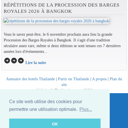
RÉPÉTITIONS DE LA PROCESSION DES BARGES
ROYALES 2026 À BANGKOK
Vous le savez peut-être, le 6 novembre prochain aura lieu la grande
Procession des Barges Royales à Bangkok. Il s'agit d'une tradition
séculaire assez rare, même si deux éditions se sont tenues ces 7 dernières
années lors d'événements...
arrow_circle_right
arrow_circle_right
arrow_circle_right
Lire la suite
Annuaire des hotels Thailande
|
Partir en Thailande
|
A propos
|
Plan du
site
Website © Thailandee.com - 2026
Ce site web utilise des cookies pour
permettre une utilisation optimale.
Plus...
OK