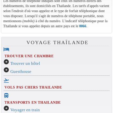
Les numéros de téléphone indiqués sont ceux les numéros directs des
établissements, ils sont domiciliés en Thaïlande. Les tarifs d'appels varient
selon l'endroit d'où vous appelez et le type de forfait téléphonique dont
vous disposez. Lorsqu'il s'agit de numéros de téléphone portable, nous
mentionnons
(mobile)
à côté du numéro. L'indicatif téléphonique pour la
Thaïlande si vous appelez depuis un autre pays est le
0066
.
VOYAGE THAÏLANDE
hotel
TROUVER UNE CHAMBRE
arrow_circle_right
Trouver un hôtel
arrow_circle_right
Guesthouse
flight_takeoff
VOLS PAS CHERS THAILANDE
directions_bus_filled
TRANSPORTS EN THAILANDE
arrow_circle_right
Voyager en train