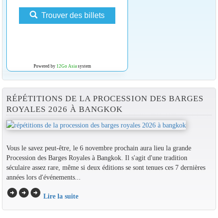
Trouver des billets
Powered by
12Go Asia
system
RÉPÉTITIONS DE LA PROCESSION DES BARGES
ROYALES 2026 À BANGKOK
Vous le savez peut-être, le 6 novembre prochain aura lieu la grande
Procession des Barges Royales à Bangkok. Il s'agit d'une tradition
séculaire assez rare, même si deux éditions se sont tenues ces 7 dernières
années lors d'événements...
arrow_circle_right
arrow_circle_right
arrow_circle_right
Lire la suite