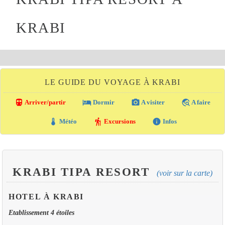
KRABI
LE GUIDE DU VOYAGE À KRABI
directions_transit
local_hotel
photo_camera
travel_explore
Arriver/partir
Dormir
A visiter
A faire
thermostat
hiking
info
Météo
Excursions
Infos
KRABI TIPA RESORT
(voir sur la carte)
HOTEL À KRABI
Etablissement 4 étoiles