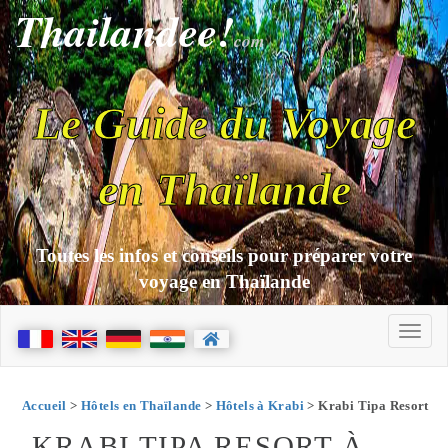
Thailandee!
com
Le Guide du Voyage
en Thaïlande
Toutes les infos et conseils pour préparer votre
voyage en Thaïlande
Accueil
>
Hôtels en Thaïlande
>
Hôtels à Krabi
> Krabi Tipa Resort
KRABI TIPA RESORT À