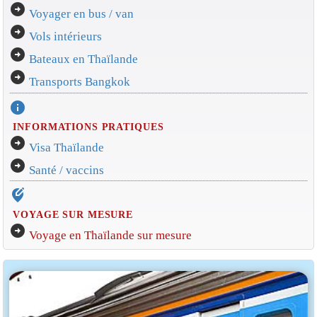
arrow_circle_right
Voyager en bus / van
arrow_circle_right
Vols intérieurs
arrow_circle_right
Bateaux en Thaïlande
arrow_circle_right
Transports Bangkok
info
INFORMATIONS PRATIQUES
arrow_circle_right
Visa Thaïlande
arrow_circle_right
Santé / vaccins
edit_location_alt
VOYAGE SUR MESURE
arrow_circle_right
Voyage en Thaïlande sur mesure