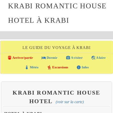
KRABI ROMANTIC HOUSE
HOTEL À KRABI
LE GUIDE DU VOYAGE À KRABI
directions_transit
local_hotel
photo_camera
travel_explore
Arriver/partir
Dormir
A visiter
A faire
thermostat
hiking
info
Météo
Excursions
Infos
KRABI ROMANTIC HOUSE
HOTEL
(voir sur la carte)