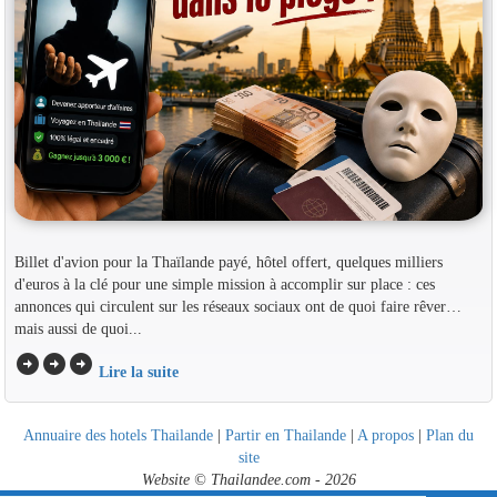
Billet d'avion pour la Thaïlande payé, hôtel offert, quelques milliers
d'euros à la clé pour une simple mission à accomplir sur place : ces
annonces qui circulent sur les réseaux sociaux ont de quoi faire rêver…
mais aussi de quoi...
arrow_circle_right
arrow_circle_right
arrow_circle_right
Lire la suite
Annuaire des hotels Thailande
|
Partir en Thailande
|
A propos
|
Plan du
site
Website © Thailandee.com - 2026