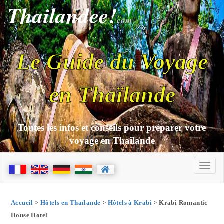
Thailandee!
com
Le Guide du Voyage
en Thaïlande
Toutes les infos et conseils pour préparer votre
voyage en Thaïlande
Accueil
>
Hôtels en Thaïlande
>
Hôtels à Krabi
> Krabi Romantic
House Hotel