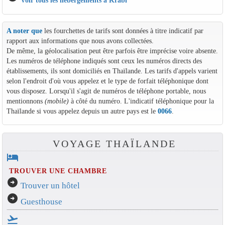
Voir tous les hébergements à Krabi
A noter que
les fourchettes de tarifs sont données à titre indicatif par
rapport aux informations que nous avons collectées.
De même, la géolocalisation peut être parfois être imprécise voire absente.
Les numéros de téléphone indiqués sont ceux les numéros directs des
établissements, ils sont domiciliés en Thaïlande. Les tarifs d'appels varient
selon l'endroit d'où vous appelez et le type de forfait téléphonique dont
vous disposez. Lorsqu'il s'agit de numéros de téléphone portable, nous
mentionnons
(mobile)
à côté du numéro. L'indicatif téléphonique pour la
Thaïlande si vous appelez depuis un autre pays est le
0066
.
VOYAGE THAÏLANDE
hotel
TROUVER UNE CHAMBRE
arrow_circle_right
Trouver un hôtel
arrow_circle_right
Guesthouse
flight_takeoff