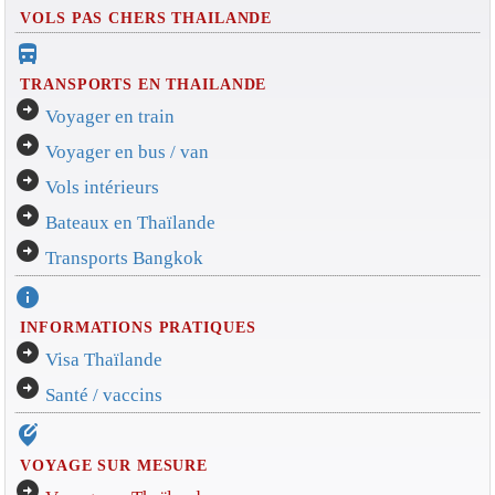
VOLS PAS CHERS THAILANDE
directions_bus_filled
TRANSPORTS EN THAILANDE
arrow_circle_right
Voyager en train
arrow_circle_right
Voyager en bus / van
arrow_circle_right
Vols intérieurs
arrow_circle_right
Bateaux en Thaïlande
arrow_circle_right
Transports Bangkok
info
INFORMATIONS PRATIQUES
arrow_circle_right
Visa Thaïlande
arrow_circle_right
Santé / vaccins
edit_location_alt
VOYAGE SUR MESURE
arrow_circle_right