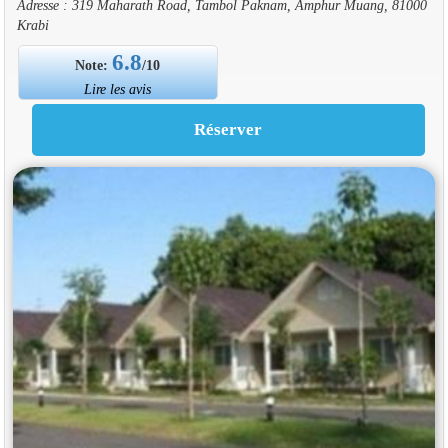
Adresse : 319 Maharath Road, Tambol Paknam, Amphur Muang, 81000
Krabi
6.8
Note:
/10
Lire les avis