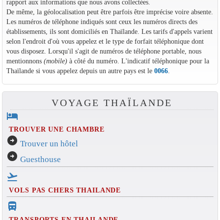
rapport aux informations que nous avons collectées.
De même, la géolocalisation peut être parfois être imprécise voire absente.
Les numéros de téléphone indiqués sont ceux les numéros directs des
établissements, ils sont domiciliés en Thaïlande. Les tarifs d'appels varient
selon l'endroit d'où vous appelez et le type de forfait téléphonique dont
vous disposez. Lorsqu'il s'agit de numéros de téléphone portable, nous
mentionnons
(mobile)
à côté du numéro. L'indicatif téléphonique pour la
Thaïlande si vous appelez depuis un autre pays est le
0066
.
VOYAGE THAÏLANDE
hotel
TROUVER UNE CHAMBRE
arrow_circle_right
Trouver un hôtel
arrow_circle_right
Guesthouse
flight_takeoff
VOLS PAS CHERS THAILANDE
directions_bus_filled
TRANSPORTS EN THAILANDE