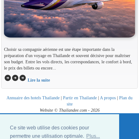
Choisir sa compagnie aérienne est une étape importante dans la
préparation d'un voyage en Thaïlande et souvent décisive pour maîtriser
son budget. Entre les vols directs, les correspondances, le confort à bord,
le prix des billets ou encore...
arrow_circle_right
arrow_circle_right
arrow_circle_right
Lire la suite
Annuaire des hotels Thailande
|
Partir en Thailande
|
A propos
|
Plan du
site
Website © Thailandee.com - 2026
Ce site web utilise des cookies pour
permettre une utilisation optimale.
Plus...