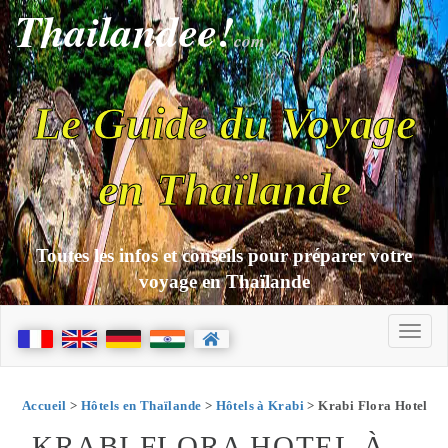
Thailandee!
com
Le Guide du Voyage
en Thaïlande
Toutes les infos et conseils pour préparer votre
voyage en Thaïlande
Accueil
>
Hôtels en Thaïlande
>
Hôtels à Krabi
> Krabi Flora Hotel
KRABI FLORA HOTEL À