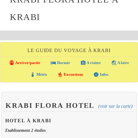
KRABI
LE GUIDE DU VOYAGE À KRABI
directions_transit
local_hotel
photo_camera
travel_explore
Arriver/partir
Dormir
A visiter
A faire
thermostat
hiking
info
Météo
Excursions
Infos
KRABI FLORA HOTEL
(voir sur la carte)
HOTEL À KRABI
Etablissement 2 étoiles