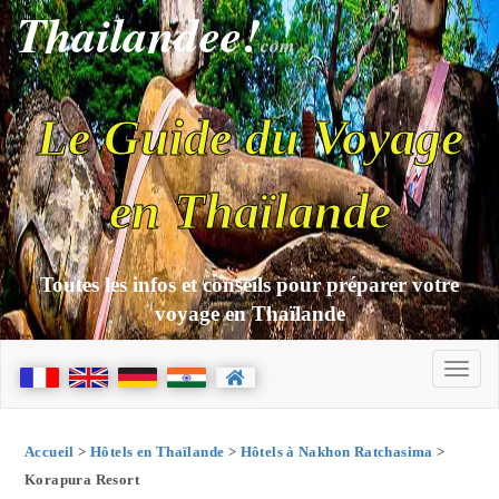
Thailandee!
com
Le Guide du Voyage
en Thaïlande
Toutes les infos et conseils pour préparer votre
voyage en Thaïlande
Accueil
>
Hôtels en Thaïlande
>
Hôtels à Nakhon Ratchasima
>
Korapura Resort