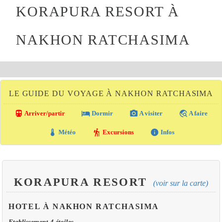
KORAPURA RESORT À
NAKHON RATCHASIMA
LE GUIDE DU VOYAGE À NAKHON RATCHASIMA
directions_transit
local_hotel
photo_camera
travel_explore
Arriver/partir
Dormir
A visiter
A faire
thermostat
hiking
info
Météo
Excursions
Infos
KORAPURA RESORT
(voir sur la carte)
HOTEL À NAKHON RATCHASIMA
Etablissement 4 étoiles