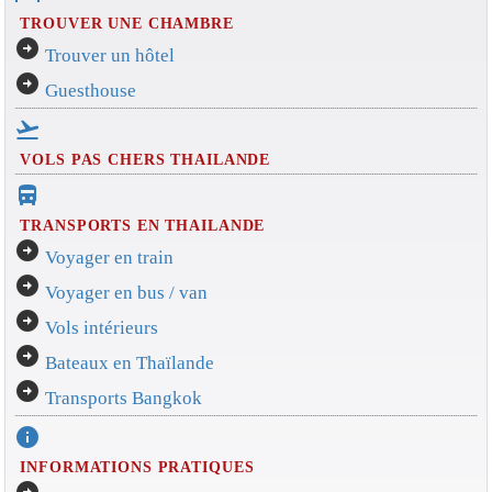
TROUVER UNE CHAMBRE
arrow_circle_right
Trouver un hôtel
arrow_circle_right
Guesthouse
flight_takeoff
VOLS PAS CHERS THAILANDE
directions_bus_filled
TRANSPORTS EN THAILANDE
arrow_circle_right
Voyager en train
arrow_circle_right
Voyager en bus / van
arrow_circle_right
Vols intérieurs
arrow_circle_right
Bateaux en Thaïlande
arrow_circle_right
Transports Bangkok
info
INFORMATIONS PRATIQUES