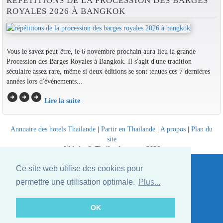
RÉPÉTITIONS DE LA PROCESSION DES BARGES
ROYALES 2026 À BANGKOK
Vous le savez peut-être, le 6 novembre prochain aura lieu la grande
Procession des Barges Royales à Bangkok. Il s'agit d'une tradition
séculaire assez rare, même si deux éditions se sont tenues ces 7 dernières
années lors d'événements...
arrow_circle_right
arrow_circle_right
arrow_circle_right
Lire la suite
Annuaire des hotels Thailande
|
Partir en Thailande
|
A propos
|
Plan du
site
Website © Thailandee.com - 2026
Ce site web utilise des cookies pour
permettre une utilisation optimale.
Plus...
OK