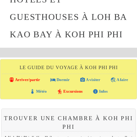
GUESTHOUSES À LOH BA
KAO BAY À KOH PHI PHI
LE GUIDE DU VOYAGE À KOH PHI PHI
directions_transit
local_hotel
photo_camera
travel_explore
Arriver/partir
Dormir
A visiter
A faire
thermostat
hiking
info
Météo
Excursions
Infos
TROUVER UNE CHAMBRE À KOH PHI
PHI