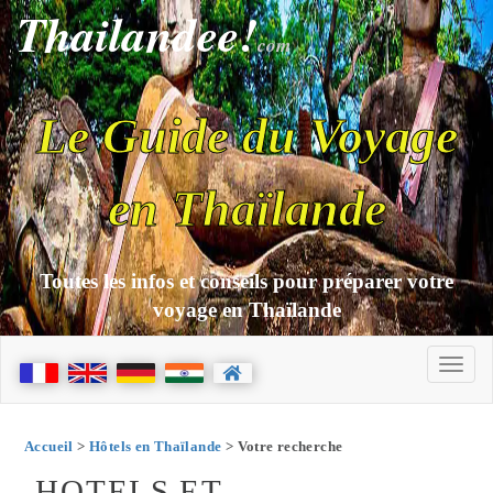
Thailandee!
com
Le Guide du Voyage
en Thaïlande
Toutes les infos et conseils pour préparer votre
voyage en Thaïlande
Accueil
>
Hôtels en Thaïlande
> Votre recherche
HOTELS ET