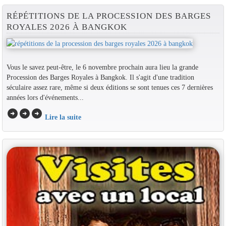
RÉPÉTITIONS DE LA PROCESSION DES BARGES
ROYALES 2026 À BANGKOK
Vous le savez peut-être, le 6 novembre prochain aura lieu la grande
Procession des Barges Royales à Bangkok. Il s'agit d'une tradition
séculaire assez rare, même si deux éditions se sont tenues ces 7 dernières
années lors d'événements...
arrow_circle_right
arrow_circle_right
arrow_circle_right
Lire la suite