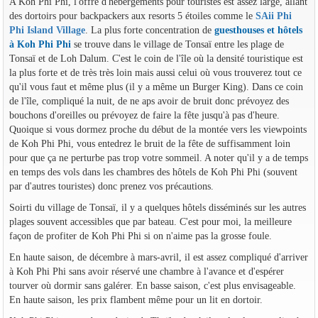
A Koh Phi Phi, l'offre d'hébergements pour touristes est assez large, allant
des dortoirs pour backpackers aux resorts 5 étoiles comme le
SAii Phi
Phi Island Village
. La plus forte concentration de
guesthouses et hôtels
à Koh Phi Phi
se trouve dans le village de Tonsaï entre les plage de
Tonsaï et de Loh Dalum. C'est le coin de l'île où la densité touristique est
la plus forte et de très très loin mais aussi celui où vous trouverez tout ce
qu'il vous faut et même plus (il y a même un Burger King). Dans ce coin
de l'île, compliqué la nuit, de ne aps avoir de bruit donc prévoyez des
bouchons d'oreilles ou prévoyez de faire la fête jusqu'à pas d'heure.
Quoique si vous dormez proche du début de la montée vers les viewpoints
de Koh Phi Phi, vous entedrez le bruit de la fête de suffisamment loin
pour que ça ne perturbe pas trop votre sommeil. A noter qu'il y a de temps
en temps des vols dans les chambres des hôtels de Koh Phi Phi (souvent
par d'autres touristes) donc prenez vos précautions.
Soirti du village de Tonsaï, il y a quelques hôtels disséminés sur les autres
plages souvent accessibles que par bateau. C'est pour moi, la meilleure
façon de profiter de Koh Phi Phi si on n'aime pas la grosse foule.
En haute saison, de décembre à mars-avril, il est assez compliqué d'arriver
à Koh Phi Phi sans avoir réservé une chambre à l'avance et d'espérer
tourver où dormir sans galérer. En basse saison, c'est plus envisageable.
En haute saison, les prix flambent même pour un lit en dortoir.