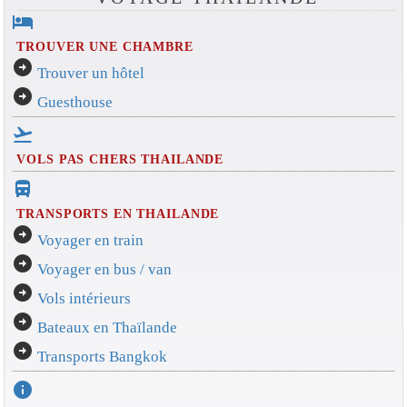
hotel
TROUVER UNE CHAMBRE
arrow_circle_right
Trouver un hôtel
arrow_circle_right
Guesthouse
flight_takeoff
VOLS PAS CHERS THAILANDE
directions_bus_filled
TRANSPORTS EN THAILANDE
arrow_circle_right
Voyager en train
arrow_circle_right
Voyager en bus / van
arrow_circle_right
Vols intérieurs
arrow_circle_right
Bateaux en Thaïlande
arrow_circle_right
Transports Bangkok
info