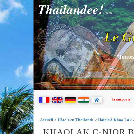
Thailandee!
com
Le G
Toutes
Transports
Accueil
>
Hôtels en Thaïlande
>
Hôtels à Khao Lak
>
KHAOLAK C-NIOR 