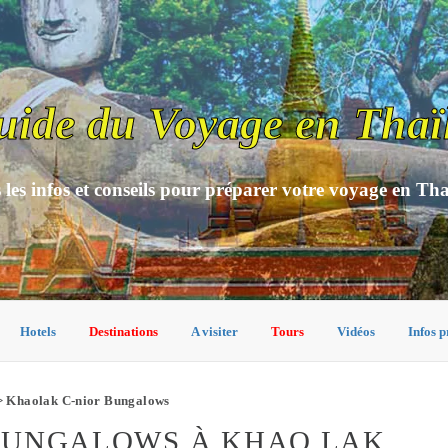
uide du Voyage en Thaï
 les infos et conseils pour préparer votre voyage en Th
Hotels
Destinations
A visiter
Tours
Vidéos
Infos p
 Khaolak C-nior Bungalows
BUNGALOWS À KHAO LAK