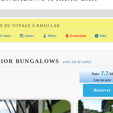
DE DU VOYAGE À KHAO LAK
travel_explore
thermostat
hiking
info
A visiter
A faire
Météo
Excursions
Infos
NIOR BUNGALOWS
(voir sur la carte)
7.7
Note:
/1
Lire les avis