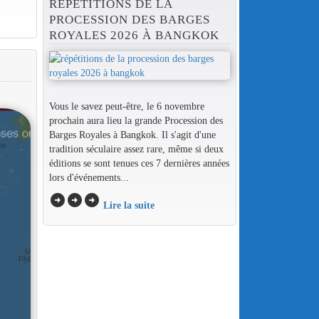
RÉPÉTITIONS DE LA
PROCESSION DES BARGES
ROYALES 2026 À BANGKOK
Vous le savez peut-être, le 6 novembre
prochain aura lieu la grande Procession des
Barges Royales à Bangkok. Il s'agit d'une
tradition séculaire assez rare, même si deux
éditions se sont tenues ces 7 dernières années
lors d'événements...
arrow_circle_right
arrow_circle_right
arrow_circle_right
Lire la suite