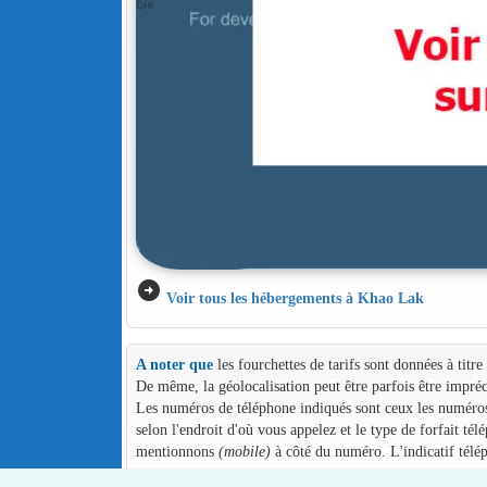
arrow_circle_right
Voir tous les hébergements à Khao Lak
A noter que
les fourchettes de tarifs sont données à titr
De même, la géolocalisation peut être parfois être impréc
Les numéros de téléphone indiqués sont ceux les numéros d
selon l'endroit d'où vous appelez et le type de forfait té
mentionnons
(mobile)
à côté du numéro. L'indicatif télé