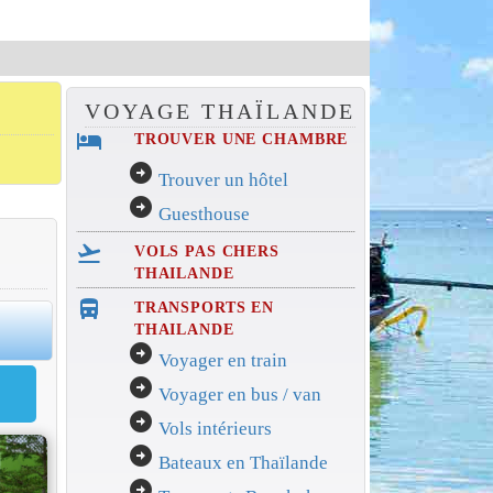
VOYAGE THAÏLANDE
hotel
TROUVER UNE CHAMBRE
arrow_circle_right
Trouver un hôtel
arrow_circle_right
Guesthouse
flight_takeoff
VOLS PAS CHERS
THAILANDE
directions_bus_filled
TRANSPORTS EN
0
THAILANDE
arrow_circle_right
Voyager en train
arrow_circle_right
Voyager en bus / van
arrow_circle_right
Vols intérieurs
arrow_circle_right
Bateaux en Thaïlande
arrow_circle_right