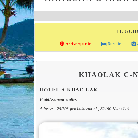
LE GUI
directions_transit
local_hotel
photo_camera
Arriver/partir
Dormir
KHAOLAK C-
HOTEL À KHAO LAK
Etablissement étoiles
Adresse : 26/103 petchakasam rd., 82190 Khao Lak