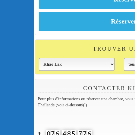
TROUVER U
CONTACTER K
Pour plus d'informations ou réserver une chambre, vous p
Thaïlande (voir ci-dessous)))
call