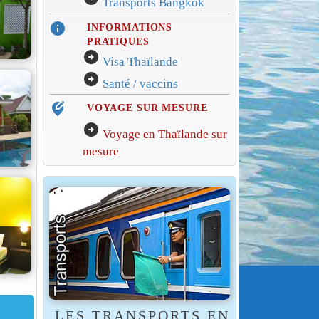
Transports Bangkok
info
INFORMATIONS
PRATIQUES
arrow_circle_right
Visa Thaïlande
arrow_circle_right
Santé / vaccins
edit_location_alt
VOYAGE SUR MESURE
arrow_circle_right
Voyage en Thaïlande sur
mesure
LES TRANSPORTS EN