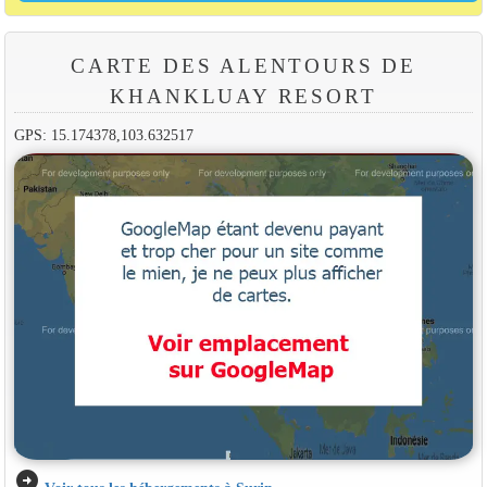
CARTE DES ALENTOURS DE
KHANKLUAY RESORT
GPS: 15.174378,103.632517
arrow_circle_right