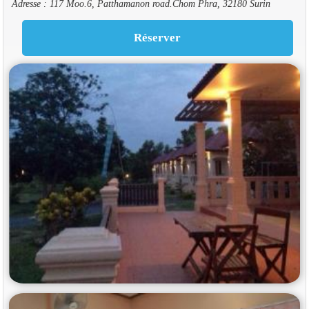
Adresse : 117 Moo.6, Patthamanon road.Chom Phra, 32180 Surin