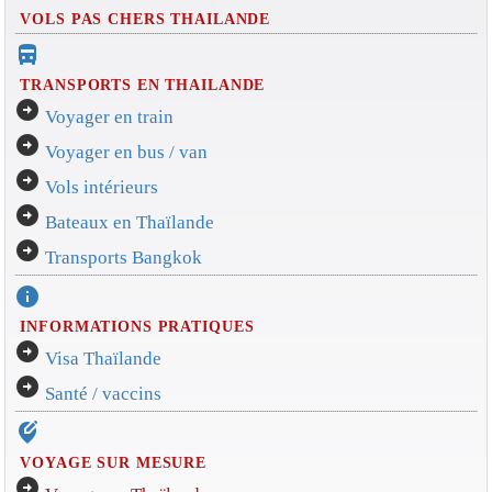
VOLS PAS CHERS THAILANDE
directions_bus_filled
TRANSPORTS EN THAILANDE
arrow_circle_right
Voyager en train
arrow_circle_right
Voyager en bus / van
arrow_circle_right
Vols intérieurs
arrow_circle_right
Bateaux en Thaïlande
arrow_circle_right
Transports Bangkok
info
INFORMATIONS PRATIQUES
arrow_circle_right
Visa Thaïlande
arrow_circle_right
Santé / vaccins
edit_location_alt
VOYAGE SUR MESURE
arrow_circle_right