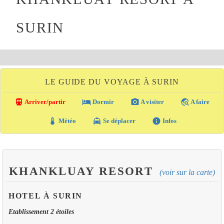
SURIN
LE GUIDE DU VOYAGE À SURIN
directions_transit
local_hotel
photo_camera
travel_explore
Arriver/partir
Dormir
A visiter
A faire
thermostat
local_taxi
info
Météo
Se déplacer
Infos
KHANKLUAY RESORT
(voir sur la carte)
HOTEL À SURIN
Etablissement 2 étoiles