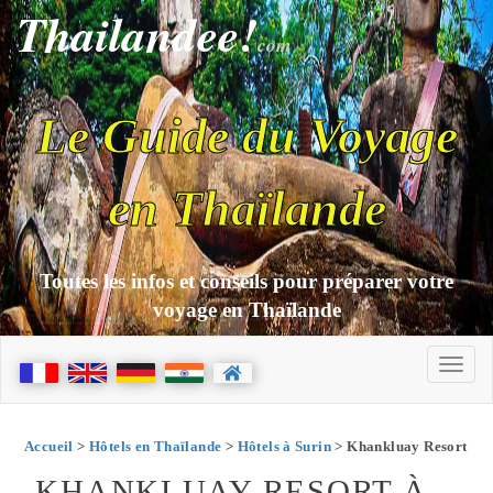
Thailandee!
com
Le Guide du Voyage
en Thaïlande
Toutes les infos et conseils pour préparer votre
voyage en Thaïlande
Accueil
>
Hôtels en Thaïlande
>
Hôtels à Surin
> Khankluay Resort
KHANKLUAY RESORT À