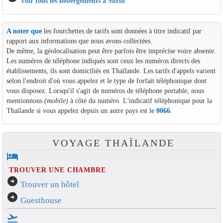
Voir tous les hébergements à Surin
A noter que
les fourchettes de tarifs sont données à titre indicatif par
rapport aux informations que nous avons collectées.
De même, la géolocalisation peut être parfois être imprécise voire absente.
Les numéros de téléphone indiqués sont ceux les numéros directs des
établissements, ils sont domiciliés en Thaïlande. Les tarifs d'appels varient
selon l'endroit d'où vous appelez et le type de forfait téléphonique dont
vous disposez. Lorsqu'il s'agit de numéros de téléphone portable, nous
mentionnons
(mobile)
à côté du numéro. L'indicatif téléphonique pour la
Thaïlande si vous appelez depuis un autre pays est le
0066
.
VOYAGE THAÏLANDE
hotel
TROUVER UNE CHAMBRE
arrow_circle_right
Trouver un hôtel
arrow_circle_right
Guesthouse
flight_takeoff