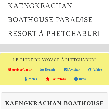
KAENGKRACHAN
BOATHOUSE PARADISE
RESORT À PHETCHABURI
LE GUIDE DU VOYAGE À PHETCHABURI
directions_transit
local_hotel
photo_camera
travel_explore
Arriver/partir
Dormir
A visiter
A faire
thermostat
hiking
info
Météo
Excursions
Infos
KAENGKRACHAN BOATHOUSE