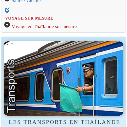
Santé / vaccins
edit_location_alt
VOYAGE SUR MESURE
arrow_circle_right
Voyage en Thaïlande sur mesure
LES TRANSPORTS EN THAÏLANDE