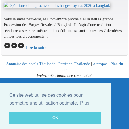
Vous le savez peut-être, le 6 novembre prochain aura lieu la grande
Procession des Barges Royales à Bangkok. Il s'agit d'une tradition
séculaire assez rare, même si deux éditions se sont tenues ces 7 dernières
années lors d'événements...
arrow_circle_right
arrow_circle_right
arrow_circle_right
Lire la suite
Annuaire des hotels Thailande
|
Partir en Thailande
|
A propos
|
Plan du
site
Website © Thailandee.com - 2026
Ce site web utilise des cookies pour
permettre une utilisation optimale.
Plus...
OK