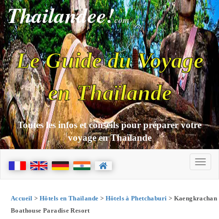
Thailandee!
com
Le Guide du Voyage
en Thaïlande
Toutes les infos et conseils pour préparer votre
voyage en Thaïlande
Accueil
>
Hôtels en Thaïlande
>
Hôtels à Phetchaburi
> Kaengkrachan
Boathouse Paradise Resort