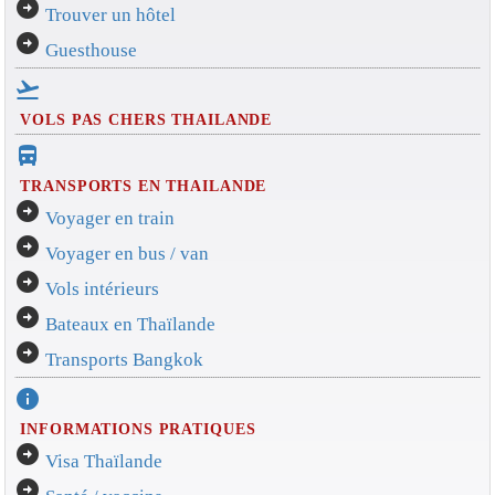
arrow_circle_right
Trouver un hôtel
arrow_circle_right
Guesthouse
flight_takeoff
VOLS PAS CHERS THAILANDE
directions_bus_filled
TRANSPORTS EN THAILANDE
arrow_circle_right
Voyager en train
arrow_circle_right
Voyager en bus / van
arrow_circle_right
Vols intérieurs
arrow_circle_right
Bateaux en Thaïlande
arrow_circle_right
Transports Bangkok
info
INFORMATIONS PRATIQUES
arrow_circle_right
Visa Thaïlande
arrow_circle_right