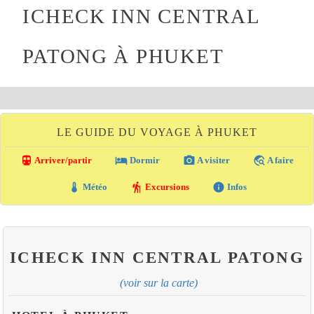
ICHECK INN CENTRAL
PATONG À PHUKET
LE GUIDE DU VOYAGE À PHUKET
directions_transit
local_hotel
photo_camera
travel_explore
Arriver/partir
Dormir
A visiter
A faire
thermostat
hiking
info
Météo
Excursions
Infos
ICHECK INN CENTRAL PATONG
(voir sur la carte)