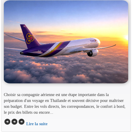
Choisir sa compagnie aérienne est une étape importante dans la
préparation d'un voyage en Thaïlande et souvent décisive pour maîtriser
son budget. Entre les vols directs, les correspondances, le confort à bord,
le prix des billets ou encore...
arrow_circle_right
arrow_circle_right
arrow_circle_right
Lire la suite