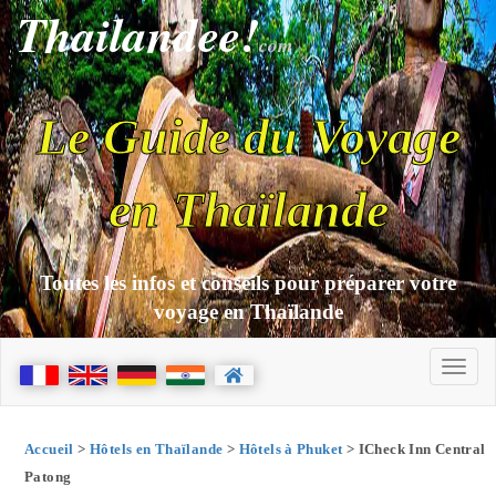
Thailandee!
com
Le Guide du Voyage
en Thaïlande
Toutes les infos et conseils pour préparer votre
voyage en Thaïlande
Accueil
>
Hôtels en Thaïlande
>
Hôtels à Phuket
> ICheck Inn Central
Patong