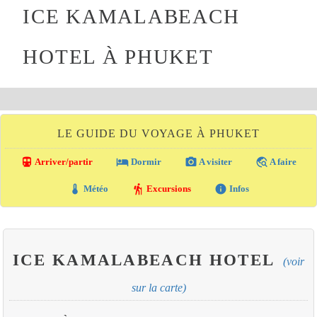
ICE KAMALABEACH
HOTEL À PHUKET
LE GUIDE DU VOYAGE À PHUKET
directions_transit
local_hotel
photo_camera
travel_explore
Arriver/partir
Dormir
A visiter
A faire
thermostat
hiking
info
Météo
Excursions
Infos
ICE KAMALABEACH HOTEL
(voir
sur la carte)