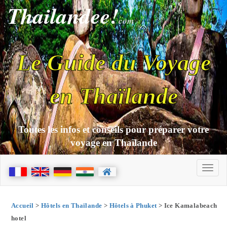
Thailandee!
com
Le Guide du Voyage
en Thaïlande
Toutes les infos et conseils pour préparer votre
voyage en Thaïlande
Accueil
>
Hôtels en Thaïlande
>
Hôtels à Phuket
> Ice Kamalabeach
hotel