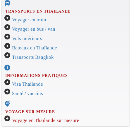
directions_bus_filled
TRANSPORTS EN THAILANDE
arrow_circle_right
Voyager en train
arrow_circle_right
Voyager en bus / van
arrow_circle_right
Vols intérieurs
arrow_circle_right
Bateaux en Thaïlande
arrow_circle_right
Transports Bangkok
info
INFORMATIONS PRATIQUES
arrow_circle_right
Visa Thaïlande
arrow_circle_right
Santé / vaccins
edit_location_alt
VOYAGE SUR MESURE
arrow_circle_right
Voyage en Thaïlande sur mesure