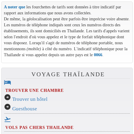
A noter que
les fourchettes de tarifs sont données à titre indicatif par
rapport aux informations que nous avons collectées.
De même, la géolocalisation peut être parfois être imprécise voire absente.
Les numéros de téléphone indiqués sont ceux les numéros directs des
établissements, ils sont domiciliés en Thaïlande. Les tarifs d'appels varient
selon l'endroit d'où vous appelez et le type de forfait téléphonique dont
vous disposez. Lorsqu'il s'agit de numéros de téléphone portable, nous
mentionnons
(mobile)
à côté du numéro. L'indicatif téléphonique pour la
Thaïlande si vous appelez depuis un autre pays est le
0066
.
VOYAGE THAÏLANDE
hotel
TROUVER UNE CHAMBRE
arrow_circle_right
Trouver un hôtel
arrow_circle_right
Guesthouse
flight_takeoff
VOLS PAS CHERS THAILANDE