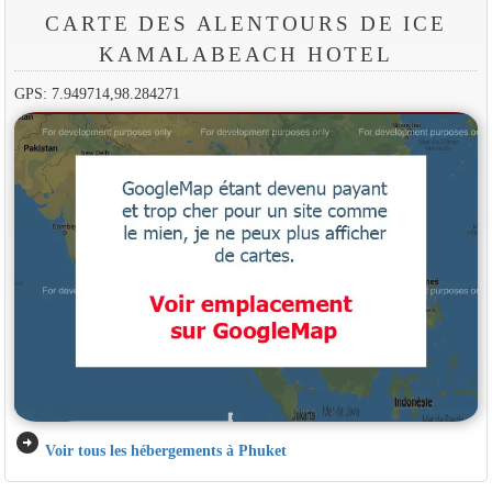
CARTE DES ALENTOURS DE ICE
KAMALABEACH HOTEL
GPS: 7.949714,98.284271
arrow_circle_right
Voir tous les hébergements à Phuket