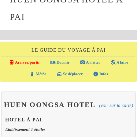
PAI
LE GUIDE DU VOYAGE À PAI
directions_transit
local_hotel
photo_camera
travel_explore
Arriver/partir
Dormir
A visiter
A faire
thermostat
local_taxi
info
Météo
Se déplacer
Infos
HUEN OONGSA HOTEL
(voir sur la carte)
HOTEL À PAI
Etablissement 1 étoiles