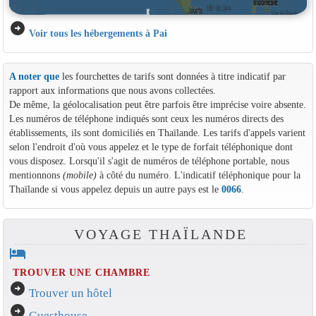
arrow_circle_right
Voir tous les hébergements à Pai
A noter que
les fourchettes de tarifs sont données à titre indicatif par
rapport aux informations que nous avons collectées.
De même, la géolocalisation peut être parfois être imprécise voire absente.
Les numéros de téléphone indiqués sont ceux les numéros directs des
établissements, ils sont domiciliés en Thaïlande. Les tarifs d'appels varient
selon l'endroit d'où vous appelez et le type de forfait téléphonique dont
vous disposez. Lorsqu'il s'agit de numéros de téléphone portable, nous
mentionnons
(mobile)
à côté du numéro. L'indicatif téléphonique pour la
Thaïlande si vous appelez depuis un autre pays est le
0066
.
VOYAGE THAÏLANDE
hotel
TROUVER UNE CHAMBRE
arrow_circle_right
Trouver un hôtel
arrow_circle_right
Guesthouse