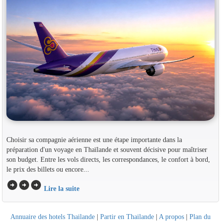
Choisir sa compagnie aérienne est une étape importante dans la
préparation d'un voyage en Thaïlande et souvent décisive pour maîtriser
son budget. Entre les vols directs, les correspondances, le confort à bord,
le prix des billets ou encore...
arrow_circle_right
arrow_circle_right
arrow_circle_right
Lire la suite
Annuaire des hotels Thailande
|
Partir en Thailande
|
A propos
|
Plan du