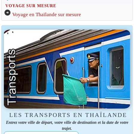
VOYAGE SUR MESURE
arrow_circle_right
Voyage en Thaïlande sur mesure
LES TRANSPORTS EN THAÏLANDE
Entrez votre ville de départ, votre ville de destination et la date de votre
trajet.