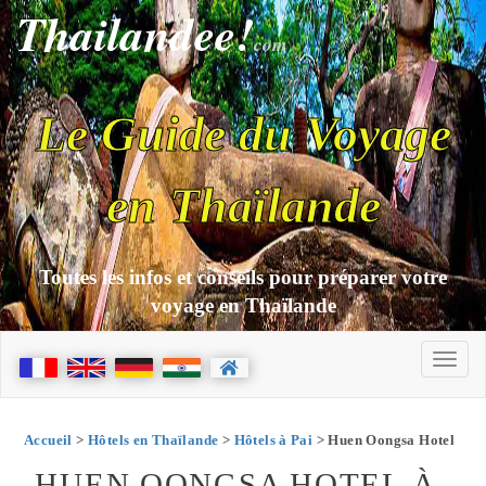
Thailandee!
com
Le Guide du Voyage
en Thaïlande
Toutes les infos et conseils pour préparer votre
voyage en Thaïlande
Accueil
>
Hôtels en Thaïlande
>
Hôtels à Pai
> Huen Oongsa Hotel
HUEN OONGSA HOTEL À