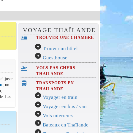
VOYAGE THAÏLANDE
hotel
TROUVER UNE CHAMBRE
arrow_circle_right
Trouver un hôtel
arrow_circle_right
Guesthouse
flight_takeoff
VOLS PAS CHERS
THAILANDE
el juste
directions_bus_filled
TRANSPORTS EN
nt
, un
THAILANDE
o,
arrow_circle_right
de. Les
Voyager en train
arrow_circle_right
Voyager en bus / van
arrow_circle_right
Vols intérieurs
arrow_circle_right
Bateaux en Thaïlande
,
arrow_circle_right