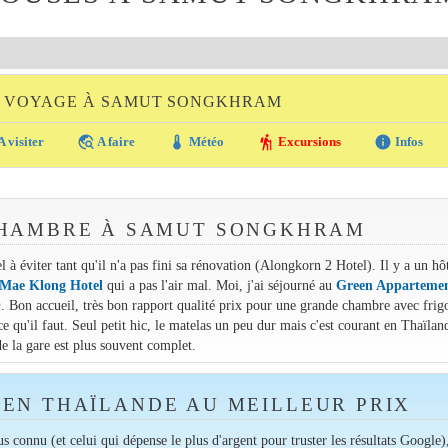
U VOYAGE À SAMUT SONGKHRAM
travel_explore
thermostat
hiking
info
A visiter
A faire
Météo
Excursions
Infos
CHAMBRE À SAMUT SONGKHRAM
à éviter tant qu'il n'a pas fini sa rénovation (Alongkorn 2 Hotel). Il y a un hôt
Mae Klong Hotel
qui a pas l'air mal. Moi, j'ai séjourné au
Green Apparteme
)
. Bon accueil, très bon rapport qualité prix pour une grande chambre avec frig
e qu'il faut. Seul petit hic, le matelas un peu dur mais c'est courant en Thaïlan
de la gare est plus souvent complet.
EN THAÏLANDE AU MEILLEUR PRIX
lus connu (et celui qui dépense le plus d'argent pour truster les résultats Google)