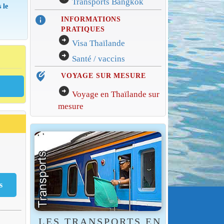
Transports Bangkok
 le
info
INFORMATIONS
PRATIQUES
arrow_circle_right
Visa Thaïlande
arrow_circle_right
Santé / vaccins
edit_location_alt
VOYAGE SUR MESURE
arrow_circle_right
Voyage en Thaïlande sur
mesure
LES TRANSPORTS EN