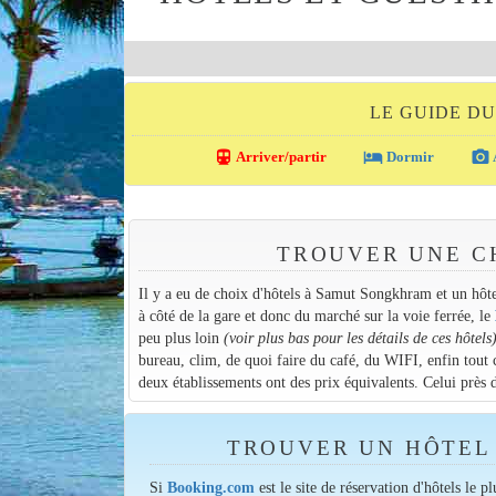
LE GUIDE D
directions_transit
local_hotel
photo_camera
Arriver/partir
Dormir
TROUVER UNE 
Il y a eu de choix d'hôtels à Samut Songkhram et un hôtel 
à côté de la gare et donc du marché sur la voie ferrée, le
peu plus loin
(voir plus bas pour les détails de ces hôtels
bureau, clim, de quoi faire du café, du WIFI, enfin tout c
deux établissements ont des prix équivalents. Celui près 
TROUVER UN HÔTEL 
Si
Booking.com
est le site de réservation d'hôtels le p