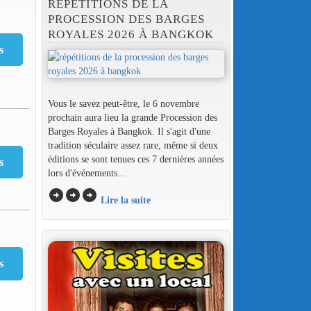
RÉPÉTITIONS DE LA
PROCESSION DES BARGES
ROYALES 2026 À BANGKOK
Vous le savez peut-être, le 6 novembre
prochain aura lieu la grande Procession des
Barges Royales à Bangkok. Il s'agit d'une
tradition séculaire assez rare, même si deux
éditions se sont tenues ces 7 dernières années
lors d'événements...
arrow_circle_right
arrow_circle_right
arrow_circle_right
Lire la suite