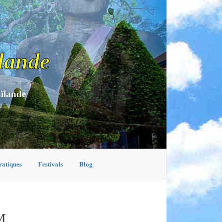
lande
aïlande
ratiques
Festivals
Blog
M