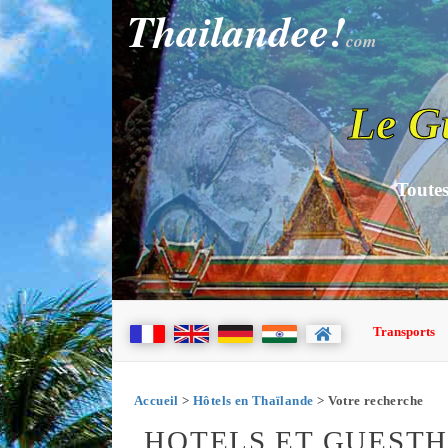
Thailandee!
com
Le G
Toutes
Transports
Accueil
>
Hôtels en Thaïlande
> Votre recherche
HOTELS ET GUEST