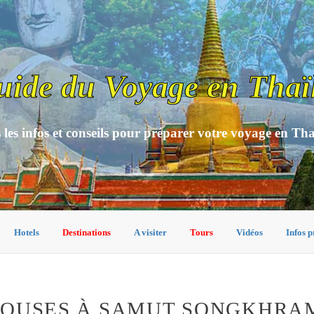
uide du Voyage en Thaï
 les infos et conseils pour préparer votre voyage en Th
Hotels
Destinations
A visiter
Tours
Vidéos
Infos p
HOUSES À SAMUT SONGKHRA