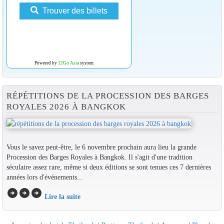
Trouver des billets
Powered by
12Go Asia
system
RÉPÉTITIONS DE LA PROCESSION DES BARGES
ROYALES 2026 À BANGKOK
Vous le savez peut-être, le 6 novembre prochain aura lieu la grande
Procession des Barges Royales à Bangkok. Il s'agit d'une tradition
séculaire assez rare, même si deux éditions se sont tenues ces 7 dernières
années lors d'événements...
arrow_circle_right
arrow_circle_right
arrow_circle_right
Lire la suite