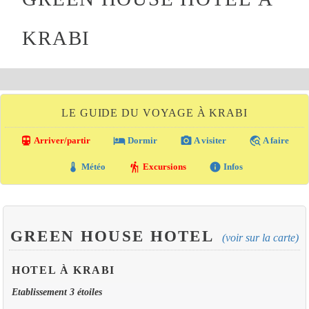
KRABI
LE GUIDE DU VOYAGE À KRABI
directions_transit
local_hotel
photo_camera
travel_explore
Arriver/partir
Dormir
A visiter
A faire
thermostat
hiking
info
Météo
Excursions
Infos
GREEN HOUSE HOTEL
(voir sur la carte)
HOTEL À KRABI
Etablissement 3 étoiles