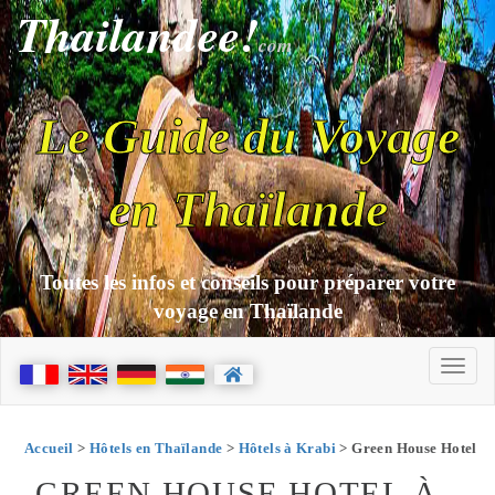
Thailandee!
com
Le Guide du Voyage
en Thaïlande
Toutes les infos et conseils pour préparer votre
voyage en Thaïlande
Accueil
>
Hôtels en Thaïlande
>
Hôtels à Krabi
> Green House Hotel
GREEN HOUSE HOTEL À