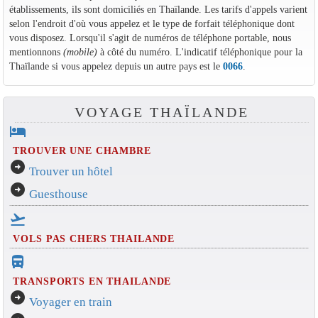
établissements, ils sont domiciliés en Thaïlande. Les tarifs d'appels varient
selon l'endroit d'où vous appelez et le type de forfait téléphonique dont
vous disposez. Lorsqu'il s'agit de numéros de téléphone portable, nous
mentionnons
(mobile)
à côté du numéro. L'indicatif téléphonique pour la
Thaïlande si vous appelez depuis un autre pays est le
0066
.
VOYAGE THAÏLANDE
hotel
TROUVER UNE CHAMBRE
arrow_circle_right
Trouver un hôtel
arrow_circle_right
Guesthouse
flight_takeoff
VOLS PAS CHERS THAILANDE
directions_bus_filled
TRANSPORTS EN THAILANDE
arrow_circle_right
Voyager en train