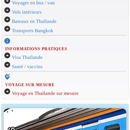
arrow_circle_right
Voyager en bus / van
arrow_circle_right
Vols intérieurs
arrow_circle_right
Bateaux en Thaïlande
arrow_circle_right
Transports Bangkok
info
INFORMATIONS PRATIQUES
arrow_circle_right
Visa Thaïlande
arrow_circle_right
Santé / vaccins
edit_location_alt
VOYAGE SUR MESURE
arrow_circle_right
Voyage en Thaïlande sur mesure