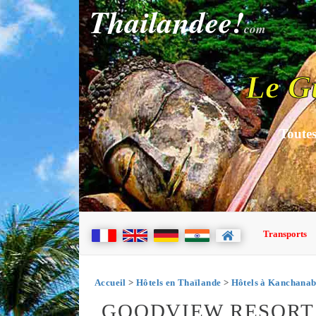
Thailandee!
com
Le G
Toutes
Transports
Accueil
>
Hôtels en Thaïlande
>
Hôtels à Kanchanab
GOODVIEW RESORT