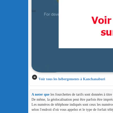
arrow_circle_right
Voir tous les hébergements à Kanchanaburi
A noter que
les fourchettes de tarifs sont données à titr
De même, la géolocalisation peut être parfois être impréc
Les numéros de téléphone indiqués sont ceux les numéros d
selon l'endroit d'où vous appelez et le type de forfait té