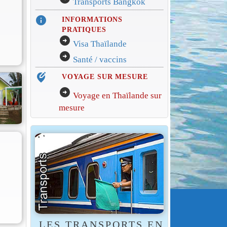
Transports Bangkok
info
INFORMATIONS
PRATIQUES
arrow_circle_right
Visa Thaïlande
arrow_circle_right
Santé / vaccins
edit_location_alt
VOYAGE SUR MESURE
arrow_circle_right
Voyage en Thaïlande sur
mesure
LES TRANSPORTS EN