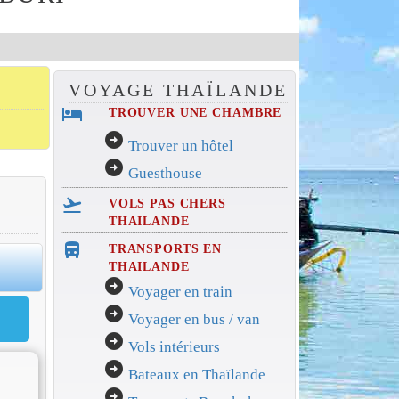
VOYAGE THAÏLANDE
hotel
TROUVER UNE CHAMBRE
arrow_circle_right
Trouver un hôtel
arrow_circle_right
Guesthouse
flight_takeoff
VOLS PAS CHERS
THAILANDE
directions_bus_filled
TRANSPORTS EN
0
THAILANDE
arrow_circle_right
Voyager en train
arrow_circle_right
Voyager en bus / van
arrow_circle_right
Vols intérieurs
arrow_circle_right
Bateaux en Thaïlande
arrow_circle_right