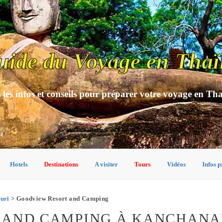
uide du Voyage en Thaï
 les infos et conseils pour préparer votre voyage en Th
Hotels
Destinations
A visiter
Tours
Vidéos
Infos p
uri
> Goodview Resort and Camping
 AND CAMPING À KANCHANA