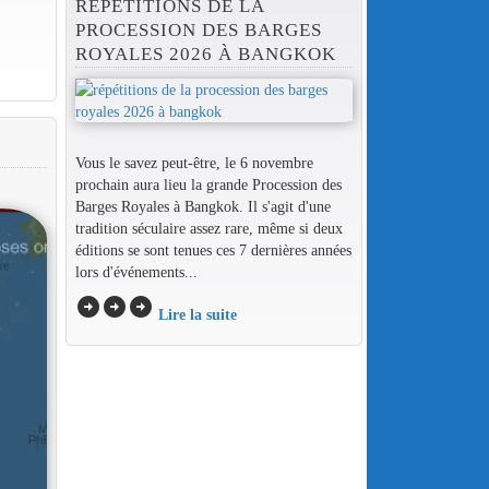
RÉPÉTITIONS DE LA
PROCESSION DES BARGES
ROYALES 2026 À BANGKOK
Vous le savez peut-être, le 6 novembre
prochain aura lieu la grande Procession des
Barges Royales à Bangkok. Il s'agit d'une
tradition séculaire assez rare, même si deux
éditions se sont tenues ces 7 dernières années
lors d'événements...
arrow_circle_right
arrow_circle_right
arrow_circle_right
Lire la suite