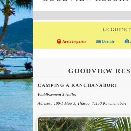
LE GUIDE
directions_transit
local_hotel
photo_camera
Arriver/partir
Dormir
GOODVIEW RES
CAMPING À KANCHANABURI
Etablissement 3 étoiles
Adresse : 199/1 Moo 3, Thasao, 71150 Kanchanaburi