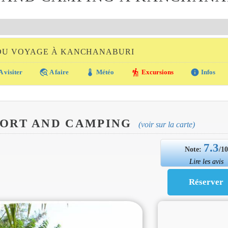
 DU VOYAGE À KANCHANABURI
travel_explore
thermostat
hiking
info
A visiter
A faire
Météo
Excursions
Infos
ORT AND CAMPING
(voir sur la carte)
7.3
Note:
/1
Lire les avis