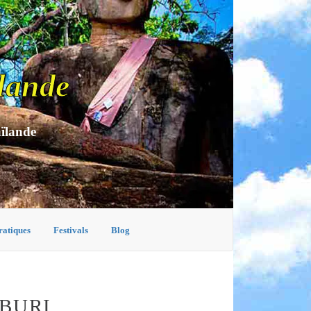
lande
aïlande
ratiques
Festivals
Blog
BURI