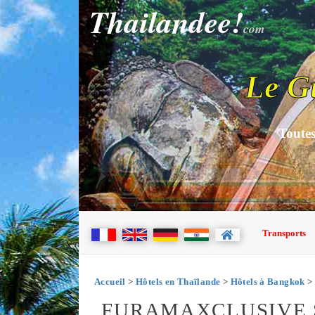
Thailandee!
com
Le G
Toutes
Transports
Accueil
>
Hôtels en Thaïlande
>
Hôtels à Bangkok
> 
FURAMAXCLUSIVE 