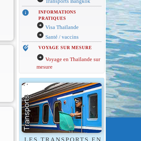
Transports Bangkok
info
INFORMATIONS
PRATIQUES
arrow_circle_right
Visa Thaïlande
arrow_circle_right
Santé / vaccins
edit_location_alt
VOYAGE SUR MESURE
arrow_circle_right
Voyage en Thaïlande sur
mesure
LES TRANSPORTS EN