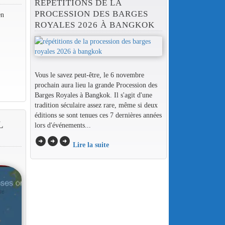
RÉPÉTITIONS DE LA
PROCESSION DES BARGES
en
ROYALES 2026 À BANGKOK
Vous le savez peut-être, le 6 novembre
prochain aura lieu la grande Procession des
Barges Royales à Bangkok. Il s'agit d'une
tradition séculaire assez rare, même si deux
éditions se sont tenues ces 7 dernières années
L
lors d'événements...
arrow_circle_right
arrow_circle_right
arrow_circle_right
Lire la suite