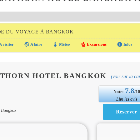
DE DU VOYAGE À BANGKOK
travel_explore
thermostat
hiking
info
A visiter
A faire
Météo
Excursions
Infos
ATHORN HOTEL BANGKOK
(voir sur la ca
7.8
Note:
/1
Lire les avis
0 Bangkok