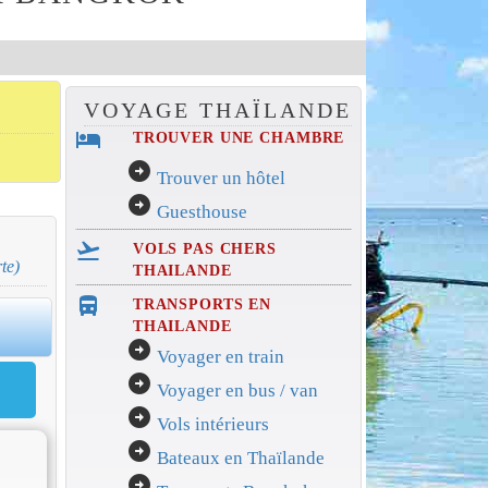
VOYAGE THAÏLANDE
hotel
TROUVER UNE CHAMBRE
arrow_circle_right
Trouver un hôtel
arrow_circle_right
Guesthouse
flight_takeoff
VOLS PAS CHERS
rte)
THAILANDE
directions_bus_filled
TRANSPORTS EN
0
THAILANDE
arrow_circle_right
Voyager en train
arrow_circle_right
Voyager en bus / van
arrow_circle_right
Vols intérieurs
arrow_circle_right
Bateaux en Thaïlande
arrow_circle_right