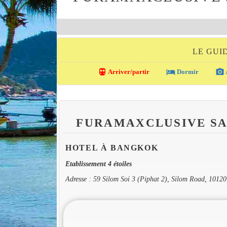
LE GUI
directions_transit
local_hotel
photo_camera
Arriver/partir
Dormir
FURAMAXCLUSIVE S
HOTEL À BANGKOK
Etablissement 4 étoiles
Adresse : 59 Silom Soi 3 (Piphat 2), Silom Road, 1012