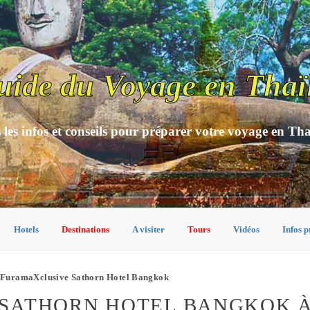
uide du Voyage en Thaï
 les infos et conseils pour préparer votre voyage en Th
Hotels
Destinations
A visiter
Tours
Vidéos
Infos p
FuramaXclusive Sathorn Hotel Bangkok
SATHORN HOTEL BANGKOK 