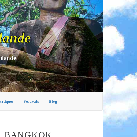
lande
aïlande
ratiques
Festivals
Blog
À BANGKOK