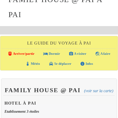
PAI
LE GUIDE DU VOYAGE À PAI
directions_transit
local_hotel
photo_camera
travel_explore
Arriver/partir
Dormir
A visiter
A faire
thermostat
local_taxi
info
Météo
Se déplacer
Infos
FAMILY HOUSE @ PAI
(voir sur la carte)
HOTEL À PAI
Etablissement 3 étoiles