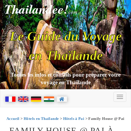
Thailandee!
com
Le Guide du Voyage
en Thaïlande
Toutes les infos et conseils pour préparer votre
voyage en Thaïlande
Accueil
>
Hôtels en Thaïlande
>
Hôtels à Pai
> Family House @ Pai
FAMILY HOUSE @ PAI À