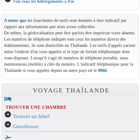
Voir tous les hébergements à Pai
A noter que
les fourchettes de tarifs sont données à titre indicatif par
rapport aux informations que nous avons collectées.
De même, la géolocalisation peut être parfois être imprécise voire absente.
Les numéros de téléphone indiqués sont ceux les numéros directs des
établissements, ils sont domiciliés en Thaïlande. Les tarifs d'appels varient
selon l'endroit d'où vous appelez et le type de forfait téléphonique dont
vous disposez. Lorsqu'il s'agit de numéros de téléphone portable, nous
mentionnons
(mobile)
à côté du numéro. L'indicatif téléphonique pour la
Thaïlande si vous appelez depuis un autre pays est le
0066
.
VOYAGE THAÏLANDE
hotel
TROUVER UNE CHAMBRE
arrow_circle_right
Trouver un hôtel
arrow_circle_right
Guesthouse
flight_takeoff