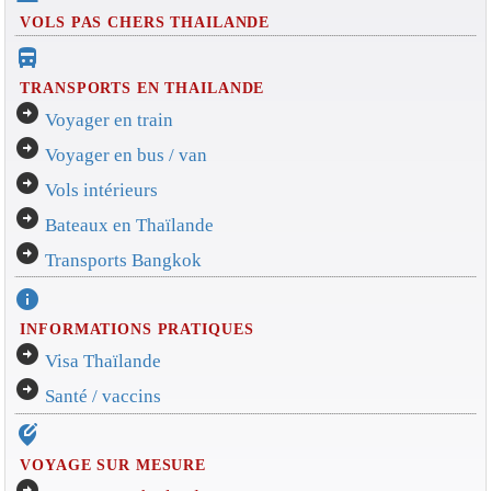
VOLS PAS CHERS THAILANDE
directions_bus_filled
TRANSPORTS EN THAILANDE
arrow_circle_right
Voyager en train
arrow_circle_right
Voyager en bus / van
arrow_circle_right
Vols intérieurs
arrow_circle_right
Bateaux en Thaïlande
arrow_circle_right
Transports Bangkok
info
INFORMATIONS PRATIQUES
arrow_circle_right
Visa Thaïlande
arrow_circle_right
Santé / vaccins
edit_location_alt
VOYAGE SUR MESURE
arrow_circle_right