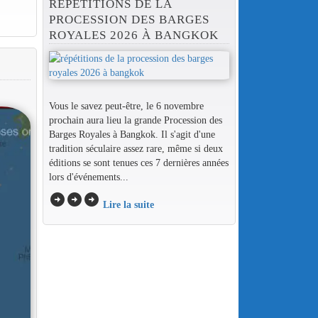
RÉPÉTITIONS DE LA
PROCESSION DES BARGES
ROYALES 2026 À BANGKOK
Vous le savez peut-être, le 6 novembre
prochain aura lieu la grande Procession des
Barges Royales à Bangkok. Il s'agit d'une
tradition séculaire assez rare, même si deux
éditions se sont tenues ces 7 dernières années
lors d'événements...
arrow_circle_right
arrow_circle_right
arrow_circle_right
Lire la suite