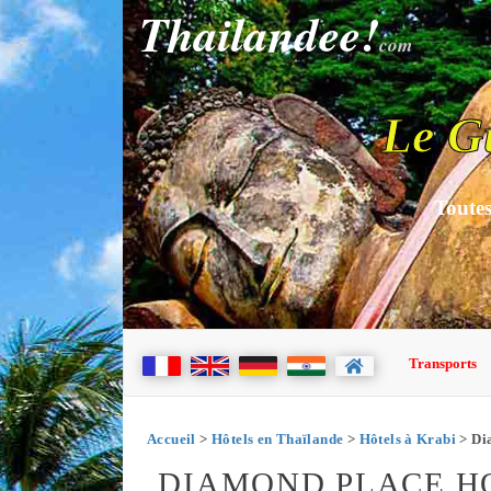
Thailandee!
com
Le G
Toutes
Transports
Accueil
>
Hôtels en Thaïlande
>
Hôtels à Krabi
> Di
DIAMOND PLACE H