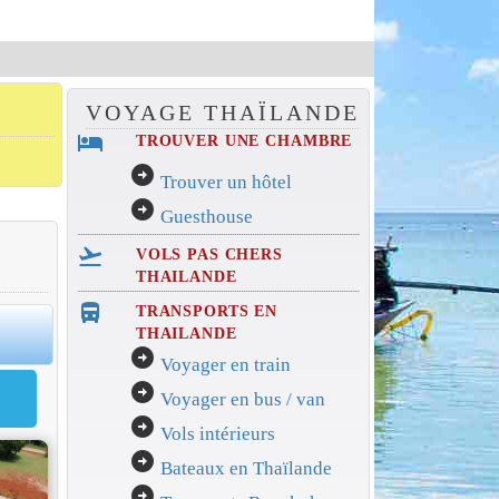
VOYAGE THAÏLANDE
hotel
TROUVER UNE CHAMBRE
arrow_circle_right
Trouver un hôtel
arrow_circle_right
Guesthouse
flight_takeoff
VOLS PAS CHERS
THAILANDE
directions_bus_filled
TRANSPORTS EN
0
THAILANDE
arrow_circle_right
Voyager en train
arrow_circle_right
Voyager en bus / van
arrow_circle_right
Vols intérieurs
arrow_circle_right
Bateaux en Thaïlande
arrow_circle_right