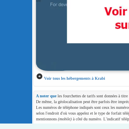
arrow_circle_right
Voir tous les hébergements à Krabi
A noter que
les fourchettes de tarifs sont données à titr
De même, la géolocalisation peut être parfois être impréc
Les numéros de téléphone indiqués sont ceux les numéros d
selon l'endroit d'où vous appelez et le type de forfait té
mentionnons
(mobile)
à côté du numéro. L'indicatif télé