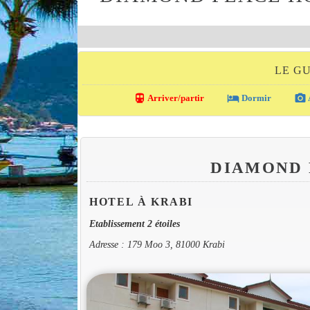
LE G
directions_transit
local_hotel
photo_camera
Arriver/partir
Dormir
DIAMOND 
HOTEL À KRABI
Etablissement 2 étoiles
Adresse : 179 Moo 3, 81000 Krabi