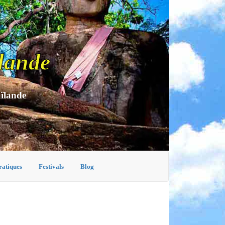
lande
aïlande
ratiques
Festivals
Blog