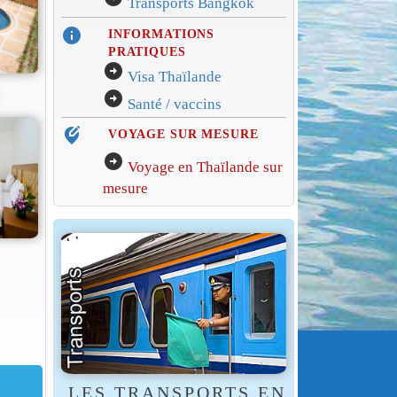
Transports Bangkok
info
INFORMATIONS
PRATIQUES
arrow_circle_right
Visa Thaïlande
arrow_circle_right
Santé / vaccins
edit_location_alt
VOYAGE SUR MESURE
arrow_circle_right
Voyage en Thaïlande sur
mesure
LES TRANSPORTS EN