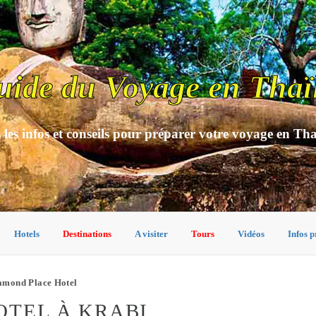
uide du Voyage en Thaï
 les infos et conseils pour préparer votre voyage en Th
Hotels
Destinations
A visiter
Tours
Vidéos
Infos p
amond Place Hotel
OTEL À KRABI