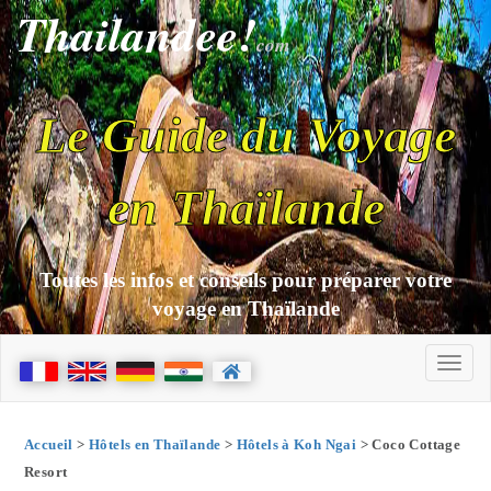
Thailandee!
com
Le Guide du Voyage
en Thaïlande
Toutes les infos et conseils pour préparer votre
voyage en Thaïlande
Accueil
>
Hôtels en Thaïlande
>
Hôtels à Koh Ngai
> Coco Cottage
Resort