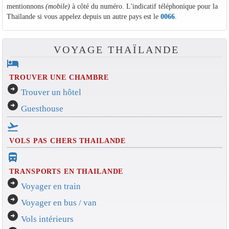
mentionnons
(mobile)
à côté du numéro. L'indicatif téléphonique pour la
Thaïlande si vous appelez depuis un autre pays est le
0066
.
VOYAGE THAÏLANDE
hotel
TROUVER UNE CHAMBRE
arrow_circle_right
Trouver un hôtel
arrow_circle_right
Guesthouse
flight_takeoff
VOLS PAS CHERS THAILANDE
directions_bus_filled
TRANSPORTS EN THAILANDE
arrow_circle_right
Voyager en train
arrow_circle_right
Voyager en bus / van
arrow_circle_right
Vols intérieurs