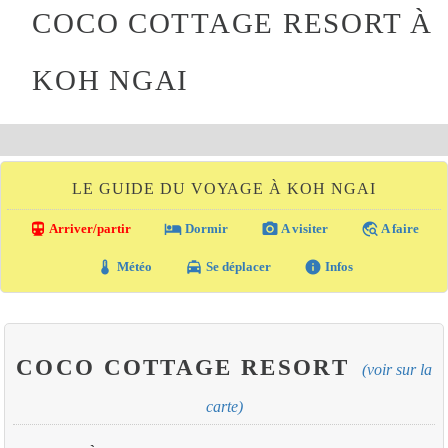
COCO COTTAGE RESORT À
KOH NGAI
LE GUIDE DU VOYAGE À KOH NGAI
directions_transit
local_hotel
photo_camera
travel_explore
Arriver/partir
Dormir
A visiter
A faire
thermostat
local_taxi
info
Météo
Se déplacer
Infos
COCO COTTAGE RESORT
(voir sur la
carte)