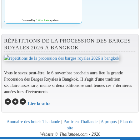
Powered by
12Go Asia
system
RÉPÉTITIONS DE LA PROCESSION DES BARGES
ROYALES 2026 À BANGKOK
Vous le savez peut-être, le 6 novembre prochain aura lieu la grande
Procession des Barges Royales à Bangkok. Il s'agit d'une tradition
séculaire assez rare, même si deux éditions se sont tenues ces 7 dernières
années lors d'événements...
arrow_circle_right
arrow_circle_right
arrow_circle_right
Lire la suite
Annuaire des hotels Thailande
|
Partir en Thailande
|
A propos
|
Plan du
site
Website © Thailandee.com - 2026