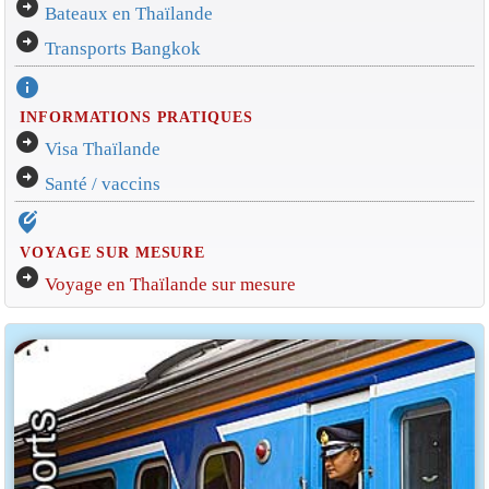
arrow_circle_right
Bateaux en Thaïlande
arrow_circle_right
Transports Bangkok
info
INFORMATIONS PRATIQUES
arrow_circle_right
Visa Thaïlande
arrow_circle_right
Santé / vaccins
edit_location_alt
VOYAGE SUR MESURE
arrow_circle_right
Voyage en Thaïlande sur mesure