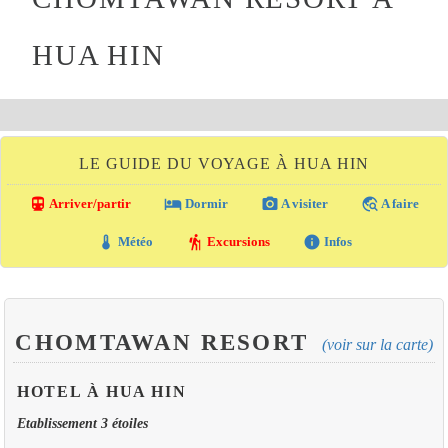
HUA HIN
LE GUIDE DU VOYAGE À HUA HIN
directions_transit
local_hotel
photo_camera
travel_explore
Arriver/partir
Dormir
A visiter
A faire
thermostat
hiking
info
Météo
Excursions
Infos
CHOMTAWAN RESORT
(voir sur la carte)
HOTEL À HUA HIN
Etablissement 3 étoiles