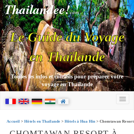
Thailandee!
com
Le Guide du Voyage
en Thaïlande
Toutes les infos et conseils pour préparer votre
voyage en Thaïlande
Accueil
>
Hôtels en Thaïlande
>
Hôtels à Hua Hin
> Chomtawan Resort
CHOMTAWAN RESORT À