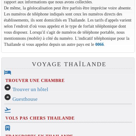
rapport aux informations que nous avons collectées.
De même, la géolocalisation peut être parfois être imprécise voire absente.
Les numéros de téléphone indiqués sont ceux les numéros directs des
établissements, ils sont domiciliés en Thaïlande. Les tarifs d'appels varient
selon l'endroit d'où vous appelez et le type de forfait téléphonique dont
vous disposez. Lorsqu'il s'agit de numéros de téléphone portable, nous
mentionnons
(mobile)
à côté du numéro. L'indicatif téléphonique pour la
Thaïlande si vous appelez depuis un autre pays est le
0066
.
VOYAGE THAÏLANDE
hotel
TROUVER UNE CHAMBRE
arrow_circle_right
Trouver un hôtel
arrow_circle_right
Guesthouse
flight_takeoff
VOLS PAS CHERS THAILANDE
directions_bus_filled