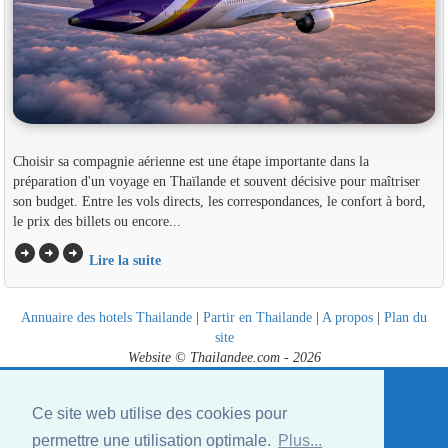
Choisir sa compagnie aérienne est une étape importante dans la
préparation d'un voyage en Thaïlande et souvent décisive pour maîtriser
son budget. Entre les vols directs, les correspondances, le confort à bord,
le prix des billets ou encore...
arrow_circle_right
arrow_circle_right
arrow_circle_right
Lire la suite
Annuaire des hotels Thailande
|
Partir en Thailande
|
A propos
|
Plan du
site
Website © Thailandee.com - 2026
Ce site web utilise des cookies pour
permettre une utilisation optimale.
Plus...