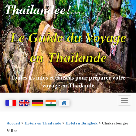
Thailandee!
com
Le Guide du Voyage
en Thaïlande
Toutes les infos et conseils pour préparer votre
voyage en Thaïlande
Accueil
>
Hôtels en Thaïlande
>
Hôtels à Bangkok
> Chakrabongse
Villas