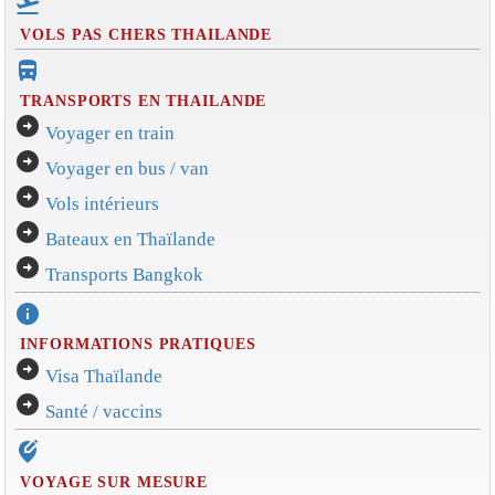
flight_takeoff
VOLS PAS CHERS THAILANDE
directions_bus_filled
TRANSPORTS EN THAILANDE
arrow_circle_right
Voyager en train
arrow_circle_right
Voyager en bus / van
arrow_circle_right
Vols intérieurs
arrow_circle_right
Bateaux en Thaïlande
arrow_circle_right
Transports Bangkok
info
INFORMATIONS PRATIQUES
arrow_circle_right
Visa Thaïlande
arrow_circle_right
Santé / vaccins
edit_location_alt
VOYAGE SUR MESURE