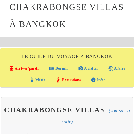
CHAKRABONGSE VILLAS
À BANGKOK
LE GUIDE DU VOYAGE À BANGKOK
directions_transit
local_hotel
photo_camera
travel_explore
Arriver/partir
Dormir
A visiter
A faire
thermostat
hiking
info
Météo
Excursions
Infos
CHAKRABONGSE VILLAS
(voir sur la
carte)