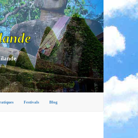
lande
aïlande
ratiques
Festivals
Blog