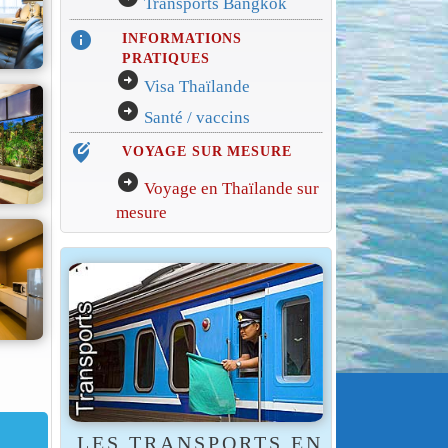
Transports Bangkok
info
INFORMATIONS
PRATIQUES
arrow_circle_right
Visa Thaïlande
arrow_circle_right
Santé / vaccins
edit_location_alt
VOYAGE SUR MESURE
arrow_circle_right
Voyage en Thaïlande sur
mesure
LES TRANSPORTS EN