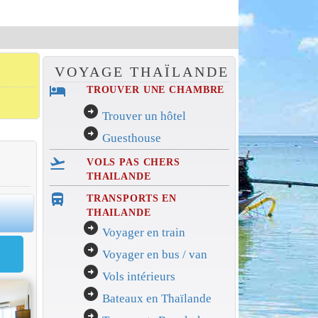
VOYAGE THAÏLANDE
hotel
TROUVER UNE CHAMBRE
arrow_circle_right
Trouver un hôtel
arrow_circle_right
Guesthouse
flight_takeoff
VOLS PAS CHERS
THAILANDE
directions_bus_filled
TRANSPORTS EN
0
THAILANDE
arrow_circle_right
Voyager en train
arrow_circle_right
Voyager en bus / van
arrow_circle_right
Vols intérieurs
arrow_circle_right
Bateaux en Thaïlande
arrow_circle_right