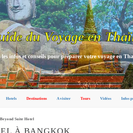
uide du Voyage en Thaï
 les infos et conseils pour préparer votre voyage en Th
Hotels
Destinations
A visiter
Tours
Vidéos
Infos p
Beyond Suite Hotel
TEL À BANGKOK