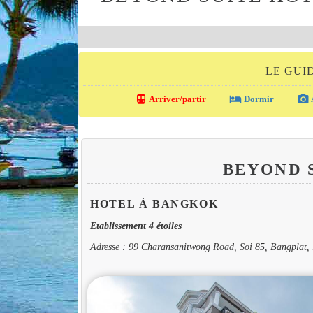
LE GUI
directions_transit
local_hotel
photo_camera
Arriver/partir
Dormir
BEYOND 
HOTEL À BANGKOK
Etablissement 4 étoiles
Adresse : 99 Charansanitwong Road, Soi 85, Bangplat