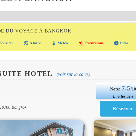
DE DU VOYAGE À BANGKOK
travel_explore
thermostat
hiking
info
A visiter
A faire
Météo
Excursions
Infos
SUITE HOTEL
(voir sur la carte)
7.5
Note:
/1
Lire les avis
, 10700 Bangkok