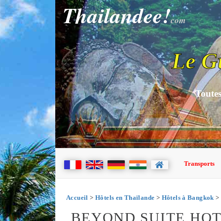
Thailandee!
com
Le G
Toutes
Transports
Accueil
>
Hôtels en Thaïlande
>
Hôtels à Bangkok
> 
BEYOND SUITE HO