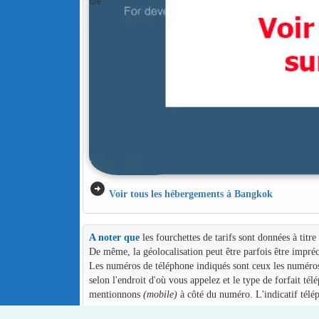
arrow_circle_right
Voir tous les hébergements à Bangkok
A noter que
les fourchettes de tarifs sont données à titr
De même, la géolocalisation peut être parfois être impréc
Les numéros de téléphone indiqués sont ceux les numéros d
selon l'endroit d'où vous appelez et le type de forfait té
mentionnons
(mobile)
à côté du numéro. L'indicatif télé