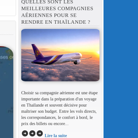
QUELLES SONT LES
MEILLEURES COMPAGNIES
AÉRIENNES POUR SE
RENDRE EN THAÏLANDE ?
Choisir sa compagnie aérienne est une étape
importante dans la préparation d'un voyage
en Thaïlande et souvent décisive pour
maîtriser son budget. Entre les vols directs,
les correspondances, le confort à bord, le
prix des billets ou encore...
arrow_circle_right
arrow_circle_right
arrow_circle_right
Lire la suite