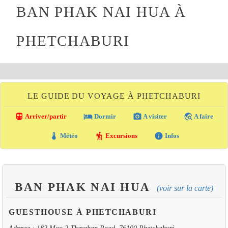
BAN PHAK NAI HUA À
PHETCHABURI
LE GUIDE DU VOYAGE À PHETCHABURI
directions_transit
local_hotel
photo_camera
travel_explore
Arriver/partir
Dormir
A visiter
A faire
thermostat
hiking
info
Météo
Excursions
Infos
BAN PHAK NAI HUA
(voir sur la carte)
GUESTHOUSE À PHETCHABURI
Adresse : 182 Moo 2 Thesaban Road, 76100 Phetchaburi