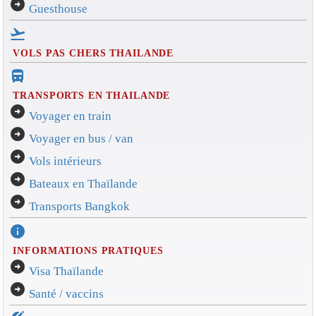
arrow_circle_right
Guesthouse
flight_takeoff
VOLS PAS CHERS THAILANDE
directions_bus_filled
TRANSPORTS EN THAILANDE
arrow_circle_right
Voyager en train
arrow_circle_right
Voyager en bus / van
arrow_circle_right
Vols intérieurs
arrow_circle_right
Bateaux en Thaïlande
arrow_circle_right
Transports Bangkok
info
INFORMATIONS PRATIQUES
arrow_circle_right
Visa Thaïlande
arrow_circle_right
Santé / vaccins