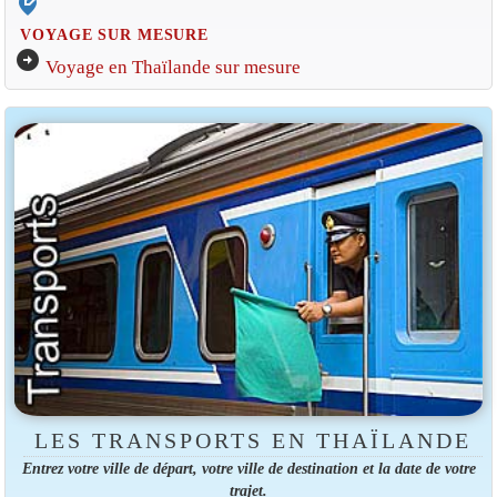
edit_location_alt
VOYAGE SUR MESURE
arrow_circle_right
Voyage en Thaïlande sur mesure
LES TRANSPORTS EN THAÏLANDE
Entrez votre ville de départ, votre ville de destination et la date de votre
trajet.