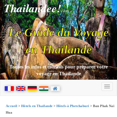
Thailandee!
com
Le Guide du Voyage
en Thaïlande
Toutes les infos et conseils pour préparer votre
voyage en Thaïlande
Accueil
>
Hôtels en Thaïlande
>
Hôtels à Phetchaburi
> Ban Phak Nai
Hua