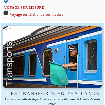
edit_location_alt
VOYAGE SUR MESURE
arrow_circle_right
Voyage en Thaïlande sur mesure
LES TRANSPORTS EN THAÏLANDE
Entrez votre ville de départ, votre ville de destination et la date de votre
trajet.