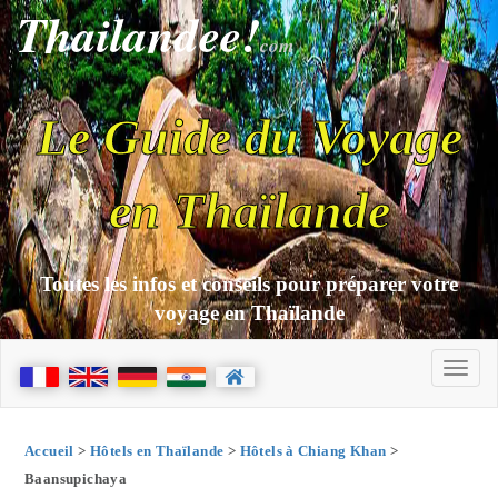
Thailandee!
com
Le Guide du Voyage
en Thaïlande
Toutes les infos et conseils pour préparer votre
voyage en Thaïlande
Accueil
>
Hôtels en Thaïlande
>
Hôtels à Chiang Khan
>
Baansupichaya