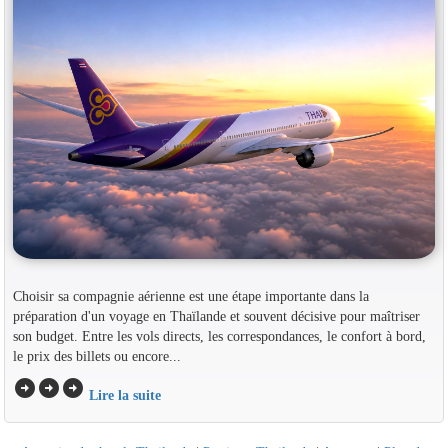
Choisir sa compagnie aérienne est une étape importante dans la
préparation d'un voyage en Thaïlande et souvent décisive pour maîtriser
son budget. Entre les vols directs, les correspondances, le confort à bord,
le prix des billets ou encore...
arrow_circle_right
arrow_circle_right
arrow_circle_right
Lire la suite