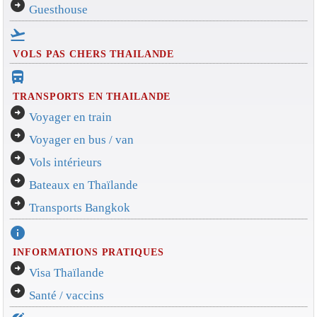
arrow_circle_right
Guesthouse
flight_takeoff
VOLS PAS CHERS THAILANDE
directions_bus_filled
TRANSPORTS EN THAILANDE
arrow_circle_right
Voyager en train
arrow_circle_right
Voyager en bus / van
arrow_circle_right
Vols intérieurs
arrow_circle_right
Bateaux en Thaïlande
arrow_circle_right
Transports Bangkok
info
INFORMATIONS PRATIQUES
arrow_circle_right
Visa Thaïlande
arrow_circle_right
Santé / vaccins