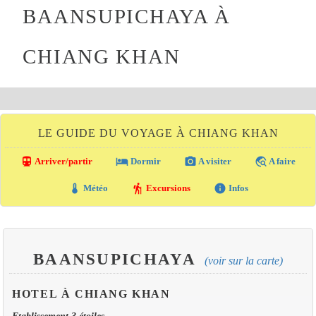
BAANSUPICHAYA À
CHIANG KHAN
LE GUIDE DU VOYAGE À CHIANG KHAN
directions_transit
local_hotel
photo_camera
travel_explore
Arriver/partir
Dormir
A visiter
A faire
thermostat
hiking
info
Météo
Excursions
Infos
BAANSUPICHAYA
(voir sur la carte)
HOTEL À CHIANG KHAN
Etablissement 3 étoiles