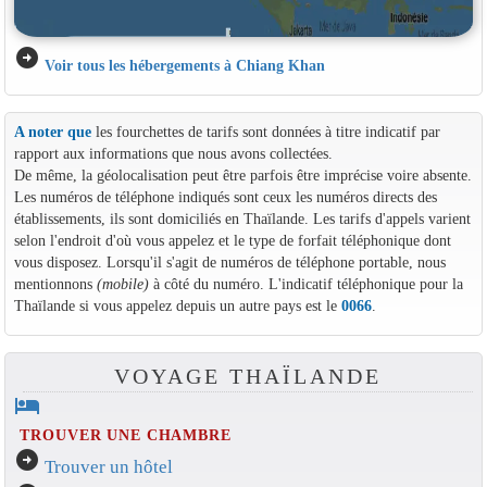
arrow_circle_right
Voir tous les hébergements à Chiang Khan
A noter que
les fourchettes de tarifs sont données à titre indicatif par
rapport aux informations que nous avons collectées.
De même, la géolocalisation peut être parfois être imprécise voire absente.
Les numéros de téléphone indiqués sont ceux les numéros directs des
établissements, ils sont domiciliés en Thaïlande. Les tarifs d'appels varient
selon l'endroit d'où vous appelez et le type de forfait téléphonique dont
vous disposez. Lorsqu'il s'agit de numéros de téléphone portable, nous
mentionnons
(mobile)
à côté du numéro. L'indicatif téléphonique pour la
Thaïlande si vous appelez depuis un autre pays est le
0066
.
VOYAGE THAÏLANDE
hotel
TROUVER UNE CHAMBRE
arrow_circle_right
Trouver un hôtel