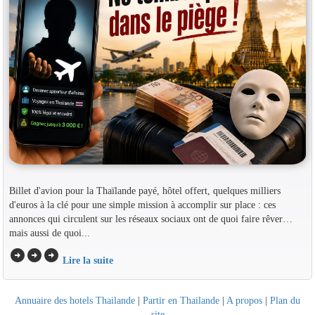
Billet d'avion pour la Thaïlande payé, hôtel offert, quelques milliers
d'euros à la clé pour une simple mission à accomplir sur place : ces
annonces qui circulent sur les réseaux sociaux ont de quoi faire rêver…
mais aussi de quoi...
arrow_circle_right
arrow_circle_right
arrow_circle_right
Lire la suite
Annuaire des hotels Thailande
|
Partir en Thailande
|
A propos
|
Plan du
site