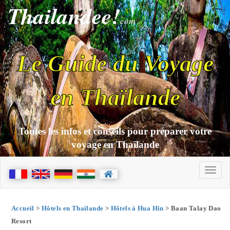
Thailandee!
com
Le Guide du Voyage
en Thaïlande
Toutes les infos et conseils pour préparer votre
voyage en Thaïlande
Accueil
>
Hôtels en Thaïlande
>
Hôtels à Hua Hin
> Baan Talay Dao
Resort