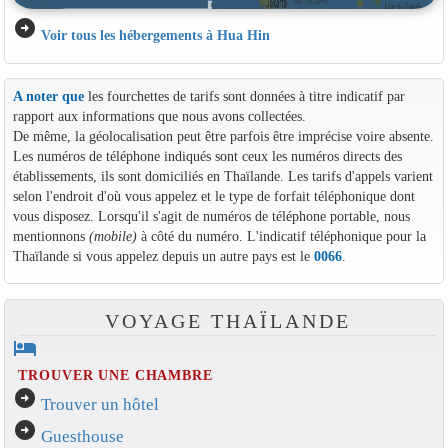
arrow_circle_right
Voir tous les hébergements à Hua Hin
A noter que
les fourchettes de tarifs sont données à titre indicatif par
rapport aux informations que nous avons collectées.
De même, la géolocalisation peut être parfois être imprécise voire absente.
Les numéros de téléphone indiqués sont ceux les numéros directs des
établissements, ils sont domiciliés en Thaïlande. Les tarifs d'appels varient
selon l'endroit d'où vous appelez et le type de forfait téléphonique dont
vous disposez. Lorsqu'il s'agit de numéros de téléphone portable, nous
mentionnons
(mobile)
à côté du numéro. L'indicatif téléphonique pour la
Thaïlande si vous appelez depuis un autre pays est le
0066
.
VOYAGE THAÏLANDE
hotel
TROUVER UNE CHAMBRE
arrow_circle_right
Trouver un hôtel
arrow_circle_right
Guesthouse