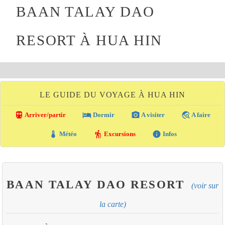
BAAN TALAY DAO
RESORT À HUA HIN
LE GUIDE DU VOYAGE À HUA HIN
directions_transit
local_hotel
photo_camera
travel_explore
Arriver/partir
Dormir
A visiter
A faire
thermostat
hiking
info
Météo
Excursions
Infos
BAAN TALAY DAO RESORT
(voir sur
la carte)