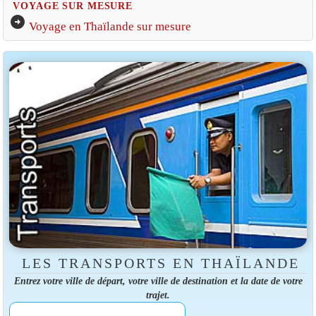
VOYAGE SUR MESURE
arrow_circle_right
Voyage en Thaïlande sur mesure
LES TRANSPORTS EN THAÏLANDE
Entrez votre ville de départ, votre ville de destination et la date de votre
trajet.