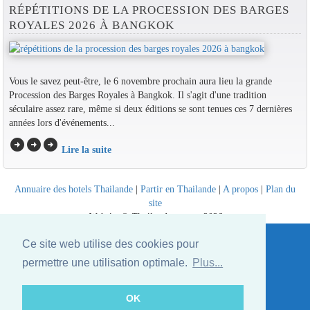
RÉPÉTITIONS DE LA PROCESSION DES BARGES
ROYALES 2026 À BANGKOK
Vous le savez peut-être, le 6 novembre prochain aura lieu la grande
Procession des Barges Royales à Bangkok. Il s'agit d'une tradition
séculaire assez rare, même si deux éditions se sont tenues ces 7 dernières
années lors d'événements...
arrow_circle_right
arrow_circle_right
arrow_circle_right
Lire la suite
Annuaire des hotels Thailande
|
Partir en Thailande
|
A propos
|
Plan du
site
Website © Thailandee.com - 2026
Ce site web utilise des cookies pour
permettre une utilisation optimale.
Plus...
OK