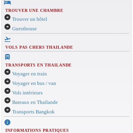
hotel
TROUVER UNE CHAMBRE
arrow_circle_right
Trouver un hôtel
arrow_circle_right
Guesthouse
flight_takeoff
VOLS PAS CHERS THAILANDE
directions_bus_filled
TRANSPORTS EN THAILANDE
arrow_circle_right
Voyager en train
arrow_circle_right
Voyager en bus / van
arrow_circle_right
Vols intérieurs
arrow_circle_right
Bateaux en Thaïlande
arrow_circle_right
Transports Bangkok
info
INFORMATIONS PRATIQUES