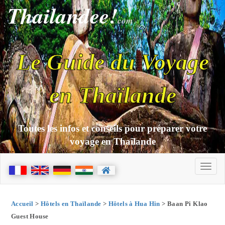
Thailandee!
com
Le Guide du Voyage
en Thaïlande
Toutes les infos et conseils pour préparer votre
voyage en Thaïlande
Accueil
>
Hôtels en Thaïlande
>
Hôtels à Hua Hin
> Baan Pi Klao
Guest House