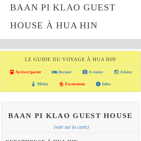
BAAN PI KLAO GUEST
HOUSE À HUA HIN
LE GUIDE DU VOYAGE À HUA HIN
directions_transit
local_hotel
photo_camera
travel_explore
Arriver/partir
Dormir
A visiter
A faire
thermostat
hiking
info
Météo
Excursions
Infos
BAAN PI KLAO GUEST HOUSE
(voir sur la carte)