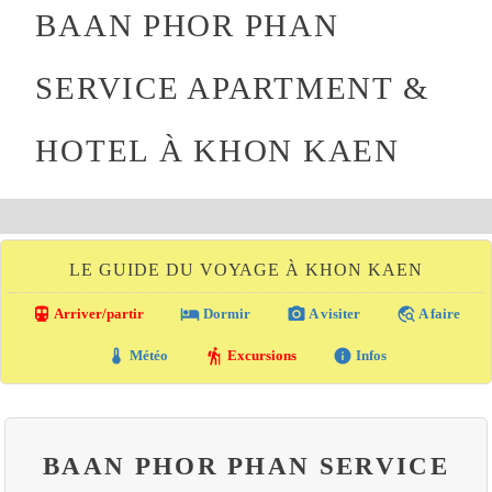
BAAN PHOR PHAN
SERVICE APARTMENT &
HOTEL À KHON KAEN
LE GUIDE DU VOYAGE À KHON KAEN
directions_transit
local_hotel
photo_camera
travel_explore
Arriver/partir
Dormir
A visiter
A faire
thermostat
hiking
info
Météo
Excursions
Infos
BAAN PHOR PHAN SERVICE