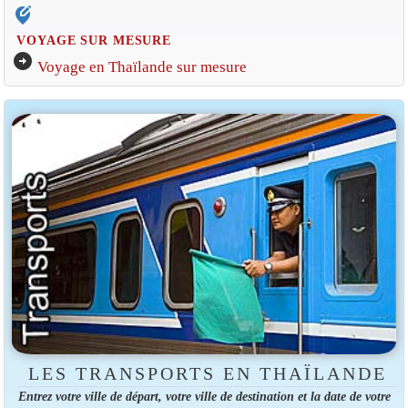
edit_location_alt
VOYAGE SUR MESURE
arrow_circle_right
Voyage en Thaïlande sur mesure
LES TRANSPORTS EN THAÏLANDE
Entrez votre ville de départ, votre ville de destination et la date de votre