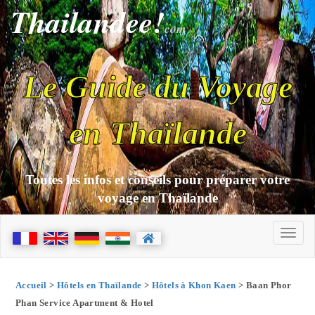
Thailandee!
com
Le Guide du Voyage
en Thaïlande
Toutes les infos et conseils pour préparer votre
voyage en Thaïlande
Accueil
>
Hôtels en Thaïlande
>
Hôtels à Khon Kaen
> Baan Phor
Phan Service Apartment & Hotel