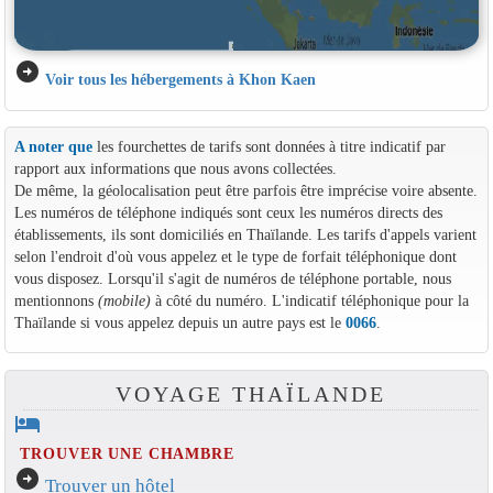
arrow_circle_right
Voir tous les hébergements à Khon Kaen
A noter que
les fourchettes de tarifs sont données à titre indicatif par
rapport aux informations que nous avons collectées.
De même, la géolocalisation peut être parfois être imprécise voire absente.
Les numéros de téléphone indiqués sont ceux les numéros directs des
établissements, ils sont domiciliés en Thaïlande. Les tarifs d'appels varient
selon l'endroit d'où vous appelez et le type de forfait téléphonique dont
vous disposez. Lorsqu'il s'agit de numéros de téléphone portable, nous
mentionnons
(mobile)
à côté du numéro. L'indicatif téléphonique pour la
Thaïlande si vous appelez depuis un autre pays est le
0066
.
VOYAGE THAÏLANDE
hotel
TROUVER UNE CHAMBRE
arrow_circle_right
Trouver un hôtel