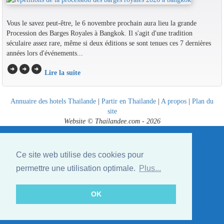
Vous le savez peut-être, le 6 novembre prochain aura lieu la grande
Procession des Barges Royales à Bangkok. Il s'agit d'une tradition
séculaire assez rare, même si deux éditions se sont tenues ces 7 dernières
années lors d'événements...
arrow_circle_right
arrow_circle_right
arrow_circle_right
Lire la suite
Annuaire des hotels Thailande
|
Partir en Thailande
|
A propos
|
Plan du
site
Website © Thailandee.com - 2026
Ce site web utilise des cookies pour
permettre une utilisation optimale.
Plus...
OK