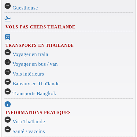
arrow_circle_right
Guesthouse
flight_takeoff
VOLS PAS CHERS THAILANDE
directions_bus_filled
TRANSPORTS EN THAILANDE
arrow_circle_right
Voyager en train
arrow_circle_right
Voyager en bus / van
arrow_circle_right
Vols intérieurs
arrow_circle_right
Bateaux en Thaïlande
arrow_circle_right
Transports Bangkok
info
INFORMATIONS PRATIQUES
arrow_circle_right
Visa Thaïlande
arrow_circle_right
Santé / vaccins