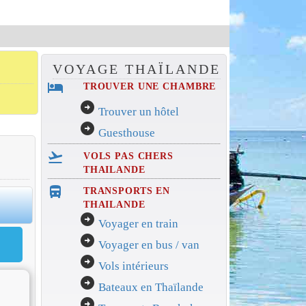
VOYAGE THAÏLANDE
hotel
TROUVER UNE CHAMBRE
arrow_circle_right
Trouver un hôtel
arrow_circle_right
Guesthouse
flight_takeoff
VOLS PAS CHERS
THAILANDE
directions_bus_filled
TRANSPORTS EN
0
THAILANDE
arrow_circle_right
Voyager en train
arrow_circle_right
Voyager en bus / van
arrow_circle_right
Vols intérieurs
arrow_circle_right
Bateaux en Thaïlande
arrow_circle_right