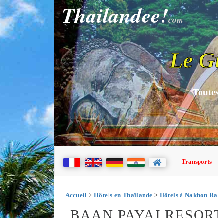
Thailandee!
com
Le G
Toutes
Transports
Accueil
>
Hôtels en Thaïlande
>
Hôtels à Nakhon Ra
BAAN PAYAI RESO