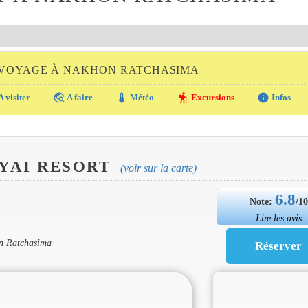
 VOYAGE À NAKHON RATCHASIMA
travel_explore
thermostat
hiking
info
A visiter
A faire
Météo
Excursions
Infos
AYAI RESORT
(voir sur la carte)
6.8
Note:
/1
Lire les avis
on Ratchasima