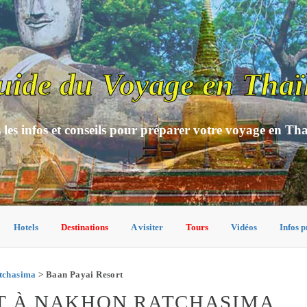
uide du Voyage en Thaï
 les infos et conseils pour préparer votre voyage en Th
Hotels
Destinations
A visiter
Tours
Vidéos
Infos p
tchasima
> Baan Payai Resort
RT À NAKHON RATCHASIMA