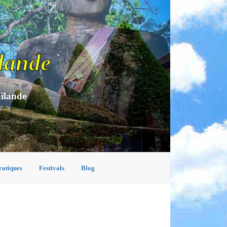
lande
aïlande
ratiques
Festivals
Blog