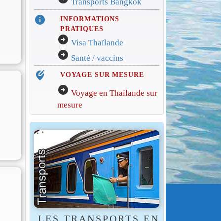
Transports Bangkok
info
INFORMATIONS
PRATIQUES
arrow_circle_right
Visa Thaïlande
arrow_circle_right
Santé / vaccins
edit_location_alt
VOYAGE SUR MESURE
arrow_circle_right
Voyage en Thaïlande sur
mesure
LES TRANSPORTS EN