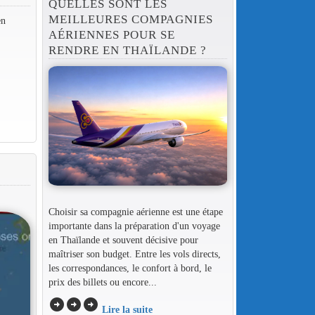
QUELLES SONT LES
MEILLEURES COMPAGNIES
en
AÉRIENNES POUR SE
RENDRE EN THAÏLANDE ?
Choisir sa compagnie aérienne est une étape
importante dans la préparation d'un voyage
en Thaïlande et souvent décisive pour
maîtriser son budget. Entre les vols directs,
les correspondances, le confort à bord, le
prix des billets ou encore...
arrow_circle_right
arrow_circle_right
arrow_circle_right
Lire la suite