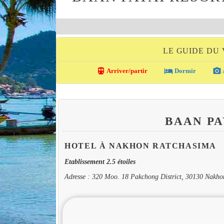
LE GUIDE DU
directions_transit
local_hotel
photo_camera
Arriver/partir
Dormir
BAAN P
HOTEL À NAKHON RATCHASIMA
Etablissement 2.5 étoiles
Adresse : 320 Moo. 18 Pakchong District, 30130 Nakh