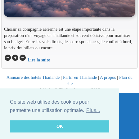
Choisir sa compagnie aérienne est une étape importante dans la
préparation d'un voyage en Thaïlande et souvent décisive pour maîtriser
son budget. Entre les vols directs, les correspondances, le confort à bord,
le prix des billets ou encore...
arrow_circle_right
arrow_circle_right
arrow_circle_right
Lire la suite
Annuaire des hotels Thailande
|
Partir en Thailande
|
A propos
|
Plan du
site
Website © Thailandee.com - 2026
Ce site web utilise des cookies pour
permettre une utilisation optimale.
Plus...
OK