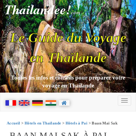
Thailandee!
com
Le Guide du Voyage
en Thaïlande
Toutes les infos et conseils pour préparer votre
voyage en Thaïlande
Accueil
>
Hôtels en Thaïlande
>
Hôtels à Pai
> Baan Mai Sak
BAAN MAI SAK À PAI