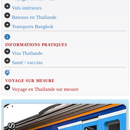
arrow_circle_right
Vols intérieurs
arrow_circle_right
Bateaux en Thaïlande
arrow_circle_right
Transports Bangkok
info
INFORMATIONS PRATIQUES
arrow_circle_right
Visa Thaïlande
arrow_circle_right
Santé / vaccins
edit_location_alt
VOYAGE SUR MESURE
arrow_circle_right
Voyage en Thaïlande sur mesure