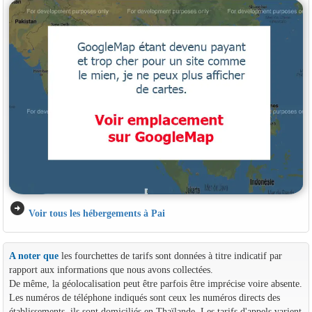
arrow_circle_right
Voir tous les hébergements à Pai
A noter que
les fourchettes de tarifs sont données à titre indicatif par
rapport aux informations que nous avons collectées.
De même, la géolocalisation peut être parfois être imprécise voire absente.
Les numéros de téléphone indiqués sont ceux les numéros directs des
établissements, ils sont domiciliés en Thaïlande. Les tarifs d'appels varient