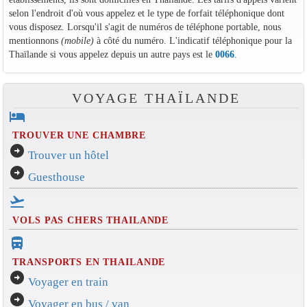
selon l'endroit d'où vous appelez et le type de forfait téléphonique dont
vous disposez. Lorsqu'il s'agit de numéros de téléphone portable, nous
mentionnons
(mobile)
à côté du numéro. L'indicatif téléphonique pour la
Thaïlande si vous appelez depuis un autre pays est le
0066
.
VOYAGE THAÏLANDE
hotel
TROUVER UNE CHAMBRE
arrow_circle_right
Trouver un hôtel
arrow_circle_right
Guesthouse
flight_takeoff
VOLS PAS CHERS THAILANDE
directions_bus_filled
TRANSPORTS EN THAILANDE
arrow_circle_right
Voyager en train
arrow_circle_right
Voyager en bus / van