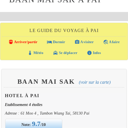
LE GUIDE DU VOYAGE À PAI
directions_transit
local_hotel
photo_camera
travel_explore
Arriver/partir
Dormir
A visiter
A faire
thermostat
local_taxi
info
Météo
Se déplacer
Infos
BAAN MAI SAK
(voir sur la carte)
HOTEL À PAI
Etablissement 4 étoiles
Adresse : 61 Moo 4 , Tambon Wiang Tai, 58130 Pai
9.7
Note:
/10