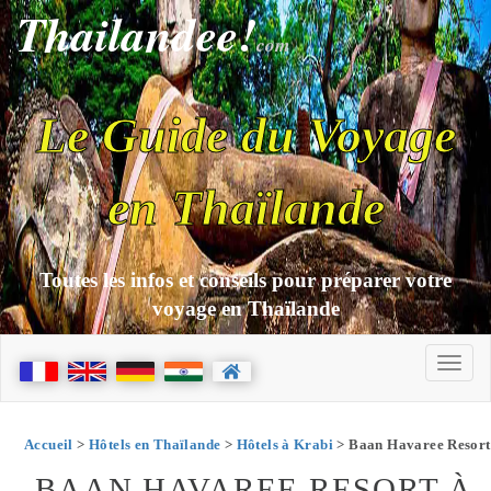
Thailandee!
com
Le Guide du Voyage
en Thaïlande
Toutes les infos et conseils pour préparer votre
voyage en Thaïlande
Accueil
>
Hôtels en Thaïlande
>
Hôtels à Krabi
> Baan Havaree Resort
BAAN HAVAREE RESORT À