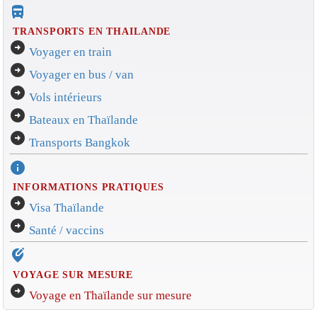
directions_bus_filled
TRANSPORTS EN THAILANDE
arrow_circle_right
Voyager en train
arrow_circle_right
Voyager en bus / van
arrow_circle_right
Vols intérieurs
arrow_circle_right
Bateaux en Thaïlande
arrow_circle_right
Transports Bangkok
info
INFORMATIONS PRATIQUES
arrow_circle_right
Visa Thaïlande
arrow_circle_right
Santé / vaccins
edit_location_alt
VOYAGE SUR MESURE
arrow_circle_right
Voyage en Thaïlande sur mesure