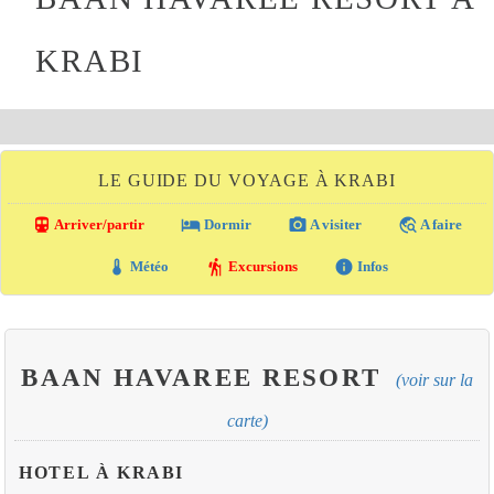
KRABI
LE GUIDE DU VOYAGE À KRABI
directions_transit
local_hotel
photo_camera
travel_explore
Arriver/partir
Dormir
A visiter
A faire
thermostat
hiking
info
Météo
Excursions
Infos
BAAN HAVAREE RESORT
(voir sur la
carte)
HOTEL À KRABI