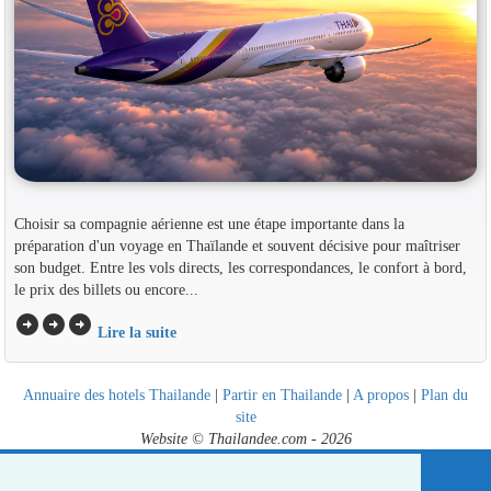
Choisir sa compagnie aérienne est une étape importante dans la
préparation d'un voyage en Thaïlande et souvent décisive pour maîtriser
son budget. Entre les vols directs, les correspondances, le confort à bord,
le prix des billets ou encore...
arrow_circle_right
arrow_circle_right
arrow_circle_right
Lire la suite
Annuaire des hotels Thailande
|
Partir en Thailande
|
A propos
|
Plan du
site
Website © Thailandee.com - 2026