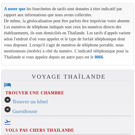
A noter que
les fourchettes de tarifs sont données à titre indicatif par
rapport aux informations que nous avons collectées.
De même, la géolocalisation peut être parfois être imprécise voire absente.
Les numéros de téléphone indiqués sont ceux les numéros directs des
établissements, ils sont domiciliés en Thaïlande. Les tarifs d'appels varient
selon l'endroit d'où vous appelez et le type de forfait téléphonique dont
vous disposez. Lorsqu'il s'agit de numéros de téléphone portable, nous
mentionnons
(mobile)
à côté du numéro. L'indicatif téléphonique pour la
Thaïlande si vous appelez depuis un autre pays est le
0066
.
VOYAGE THAÏLANDE
hotel
TROUVER UNE CHAMBRE
arrow_circle_right
Trouver un hôtel
arrow_circle_right
Guesthouse
flight_takeoff
VOLS PAS CHERS THAILANDE