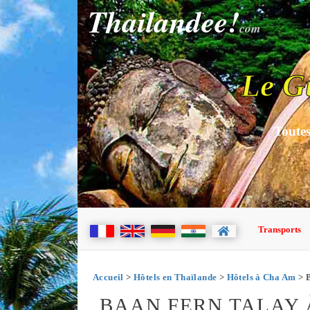
Thailandee!
com
Le G
Toutes
Transports
Accueil
>
Hôtels en Thaïlande
>
Hôtels à Cha Am
> B
BAAN FERN TALAY 