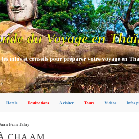
uide du Voyage en Thaï
 les infos et conseils pour préparer votre voyage en Th
Hotels
Destinations
A visiter
Tours
Vidéos
Infos p
aan Fern Talay
À CHA AM