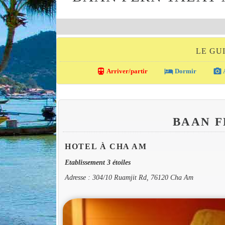
LE GU
directions_transit
local_hotel
photo_camera
Arriver/partir
Dormir
A
BAAN 
HOTEL À CHA AM
Etablissement 3 étoiles
Adresse : 304/10 Ruamjit Rd, 76120 Cha Am