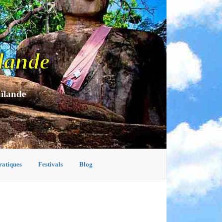
lande
aïlande
ratiques
Festivals
Blog