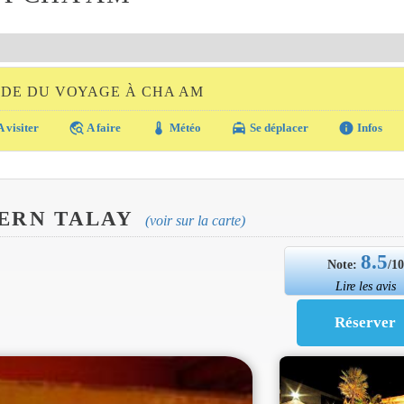
IDE DU VOYAGE À CHA AM
travel_explore
thermostat
local_taxi
info
 visiter
A faire
Météo
Se déplacer
Infos
FERN TALAY
(voir sur la carte)
8.5
Note:
/1
Lire les avis