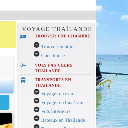
VOYAGE THAÏLANDE
hotel
TROUVER UNE CHAMBRE
arrow_circle_right
Trouver un hôtel
arrow_circle_right
Guesthouse
flight_takeoff
VOLS PAS CHERS
THAILANDE
directions_bus_filled
TRANSPORTS EN
0
THAILANDE
arrow_circle_right
Voyager en train
arrow_circle_right
Voyager en bus / van
arrow_circle_right
Vols intérieurs
arrow_circle_right
Bateaux en Thaïlande
arrow_circle_right