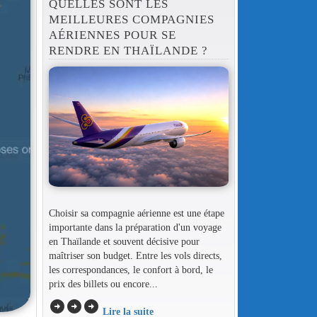
QUELLES SONT LES
MEILLEURES COMPAGNIES
AÉRIENNES POUR SE
RENDRE EN THAÏLANDE ?
Choisir sa compagnie aérienne est une étape
importante dans la préparation d'un voyage
en Thaïlande et souvent décisive pour
maîtriser son budget. Entre les vols directs,
les correspondances, le confort à bord, le
prix des billets ou encore...
arrow_circle_right
arrow_circle_right
arrow_circle_right
Lire la suite