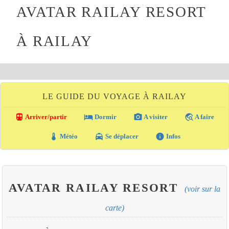
AVATAR RAILAY RESORT
À RAILAY
LE GUIDE DU VOYAGE À RAILAY
directions_transit
local_hotel
photo_camera
travel_explore
Arriver/partir
Dormir
A visiter
A faire
thermostat
local_taxi
info
Météo
Se déplacer
Infos
AVATAR RAILAY RESORT
(voir sur la
carte)