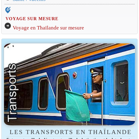
edit_location_alt
VOYAGE SUR MESURE
arrow_circle_right
Voyage en Thaïlande sur mesure
LES TRANSPORTS EN THAÏLANDE