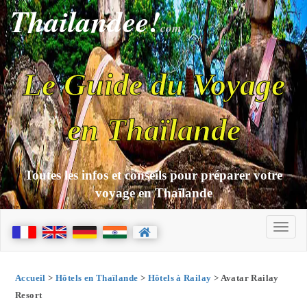
Thailandee!
com
Le Guide du Voyage
en Thaïlande
Toutes les infos et conseils pour préparer votre
voyage en Thaïlande
Accueil
>
Hôtels en Thaïlande
>
Hôtels à Railay
> Avatar Railay
Resort