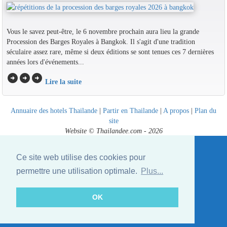
Vous le savez peut-être, le 6 novembre prochain aura lieu la grande
Procession des Barges Royales à Bangkok. Il s'agit d'une tradition
séculaire assez rare, même si deux éditions se sont tenues ces 7 dernières
années lors d'événements...
arrow_circle_right
arrow_circle_right
arrow_circle_right
Lire la suite
Annuaire des hotels Thailande
|
Partir en Thailande
|
A propos
|
Plan du
site
Website © Thailandee.com - 2026
Ce site web utilise des cookies pour
permettre une utilisation optimale.
Plus...
OK