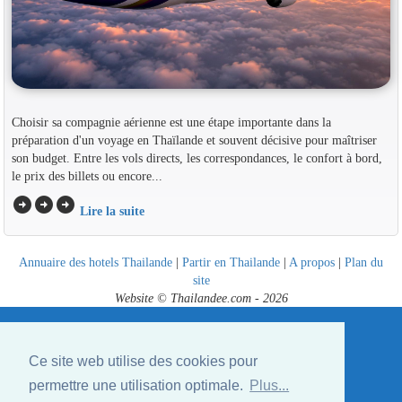
Choisir sa compagnie aérienne est une étape importante dans la
préparation d'un voyage en Thaïlande et souvent décisive pour maîtriser
son budget. Entre les vols directs, les correspondances, le confort à bord,
le prix des billets ou encore...
arrow_circle_right
arrow_circle_right
arrow_circle_right
Lire la suite
Annuaire des hotels Thailande
|
Partir en Thailande
|
A propos
|
Plan du
site
Website © Thailandee.com - 2026
Ce site web utilise des cookies pour
permettre une utilisation optimale.
Plus...