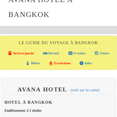
BANGKOK
LE GUIDE DU VOYAGE À BANGKOK
directions_transit
local_hotel
photo_camera
travel_explore
Arriver/partir
Dormir
A visiter
A faire
thermostat
hiking
info
Météo
Excursions
Infos
AVANA HOTEL
(voir sur la carte)
HOTEL À BANGKOK
Etablissement 3.5 étoiles