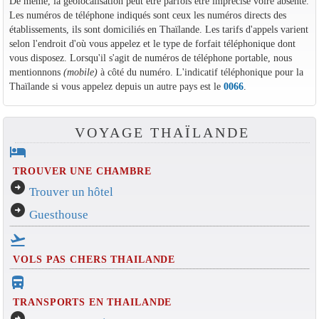
De même, la géolocalisation peut être parfois être imprécise voire absente.
Les numéros de téléphone indiqués sont ceux les numéros directs des
établissements, ils sont domiciliés en Thaïlande. Les tarifs d'appels varient
selon l'endroit d'où vous appelez et le type de forfait téléphonique dont
vous disposez. Lorsqu'il s'agit de numéros de téléphone portable, nous
mentionnons
(mobile)
à côté du numéro. L'indicatif téléphonique pour la
Thaïlande si vous appelez depuis un autre pays est le
0066
.
VOYAGE THAÏLANDE
hotel
TROUVER UNE CHAMBRE
arrow_circle_right
Trouver un hôtel
arrow_circle_right
Guesthouse
flight_takeoff
VOLS PAS CHERS THAILANDE
directions_bus_filled
TRANSPORTS EN THAILANDE
arrow_circle_right