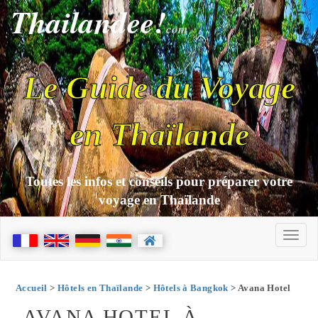
Thailandee!
com
Le Guide du Voyage
en Thaïlande
Toutes les infos et conseils pour préparer votre
voyage en Thaïlande
Accueil
>
Hôtels en Thaïlande
>
Hôtels à Bangkok
> Avana Hotel
AVANA HOTEL À