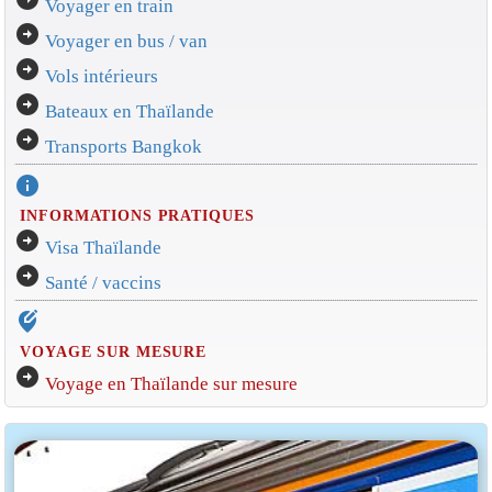
Voyager en train
arrow_circle_right
Voyager en bus / van
arrow_circle_right
Vols intérieurs
arrow_circle_right
Bateaux en Thaïlande
arrow_circle_right
Transports Bangkok
info
INFORMATIONS PRATIQUES
arrow_circle_right
Visa Thaïlande
arrow_circle_right
Santé / vaccins
edit_location_alt
VOYAGE SUR MESURE
arrow_circle_right
Voyage en Thaïlande sur mesure