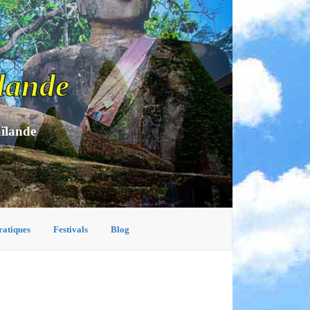
lande
aïlande
ratiques
Festivals
Blog