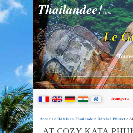
Thailandee!
com
Le G
Toutes
Transports
Accueil
>
Hôtels en Thaïlande
>
Hôtels à Phuket
> At
AT COZY KATA PHU