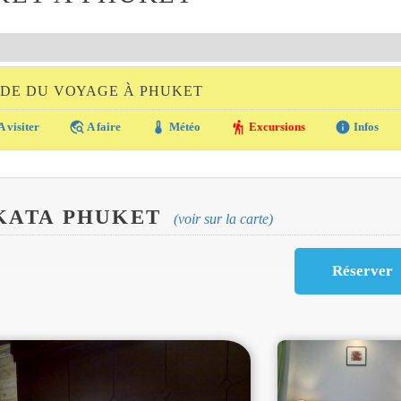
IDE DU VOYAGE À PHUKET
travel_explore
thermostat
hiking
info
A visiter
A faire
Météo
Excursions
Infos
 KATA PHUKET
(voir sur la carte)