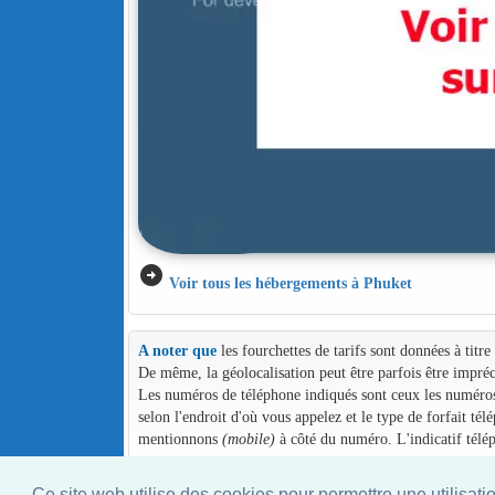
arrow_circle_right
Voir tous les hébergements à Phuket
A noter que
les fourchettes de tarifs sont données à titr
De même, la géolocalisation peut être parfois être impréc
Les numéros de téléphone indiqués sont ceux les numéros d
selon l'endroit d'où vous appelez et le type de forfait té
mentionnons
(mobile)
à côté du numéro. L'indicatif télé
Ce site web utilise des cookies pour permettre une utilisati