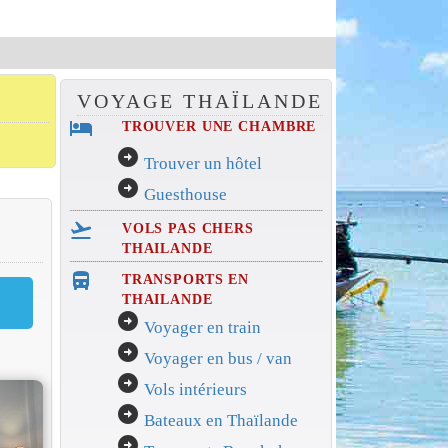
VOYAGE THAÏLANDE
hotel
TROUVER UNE CHAMBRE
arrow_circle_right
Trouver un hôtel
arrow_circle_right
Guesthouse
flight_takeoff
VOLS PAS CHERS
THAILANDE
directions_bus_filled
TRANSPORTS EN
THAILANDE
arrow_circle_right
Voyager en train
arrow_circle_right
Voyager en bus / van
arrow_circle_right
Vols intérieurs
arrow_circle_right
Bateaux en Thaïlande
arrow_circle_right