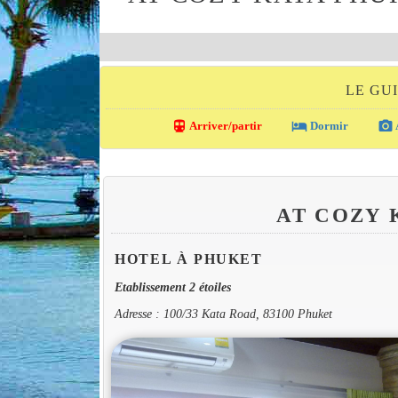
LE GU
directions_transit
local_hotel
photo_camera
Arriver/partir
Dormir
AT COZY
HOTEL À PHUKET
Etablissement 2 étoiles
Adresse : 100/33 Kata Road, 83100 Phuket