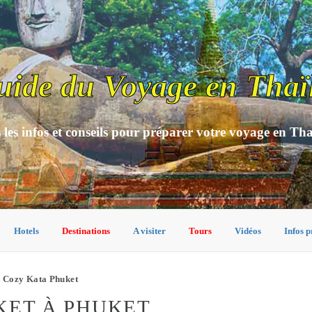
uide du Voyage en Thaï
 les infos et conseils pour préparer votre voyage en Th
Hotels
Destinations
A visiter
Tours
Vidéos
Infos p
 Cozy Kata Phuket
KET À PHUKET