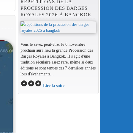
RÉPÉTITIONS DE LA
PROCESSION DES BARGES
ROYALES 2026 À BANGKOK
Vous le savez peut-être, le 6 novembre
prochain aura lieu la grande Procession des
Barges Royales à Bangkok. Il s'agit d'une
tradition séculaire assez rare, même si deux
éditions se sont tenues ces 7 dernières années
lors d'événements...
arrow_circle_right
arrow_circle_right
arrow_circle_right
Lire la suite