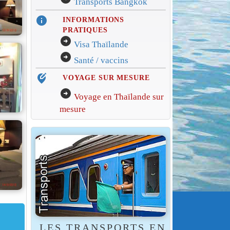
Transports Bangkok
info
INFORMATIONS
PRATIQUES
arrow_circle_right
Visa Thaïlande
arrow_circle_right
Santé / vaccins
edit_location_alt
VOYAGE SUR MESURE
arrow_circle_right
Voyage en Thaïlande sur
mesure
LES TRANSPORTS EN