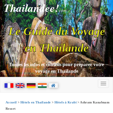
Thailandee!
com
Le Guide du Voyage
en Thaïlande
Toutes les infos et conseils pour préparer votre
voyage en Thaïlande
Accueil
>
Hôtels en Thaïlande
>
Hôtels à Krabi
> Ashram Kanabnam
Resort