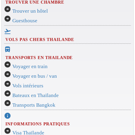
TROUVER UNE CHAMBRE
arrow_circle_right
Trouver un hôtel
arrow_circle_right
Guesthouse
flight_takeoff
VOLS PAS CHERS THAILANDE
directions_bus_filled
TRANSPORTS EN THAILANDE
arrow_circle_right
Voyager en train
arrow_circle_right
Voyager en bus / van
arrow_circle_right
Vols intérieurs
arrow_circle_right
Bateaux en Thaïlande
arrow_circle_right
Transports Bangkok
info
INFORMATIONS PRATIQUES
arrow_circle_right
Visa Thaïlande