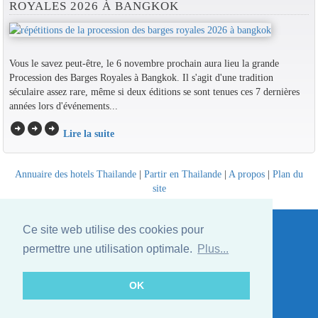
ROYALES 2026 À BANGKOK
Vous le savez peut-être, le 6 novembre prochain aura lieu la grande
Procession des Barges Royales à Bangkok. Il s'agit d'une tradition
séculaire assez rare, même si deux éditions se sont tenues ces 7 dernières
années lors d'événements...
arrow_circle_right
arrow_circle_right
arrow_circle_right
Lire la suite
Annuaire des hotels Thailande
|
Partir en Thailande
|
A propos
|
Plan du
site
Website © Thailandee.com - 2026
Ce site web utilise des cookies pour
permettre une utilisation optimale.
Plus...
OK