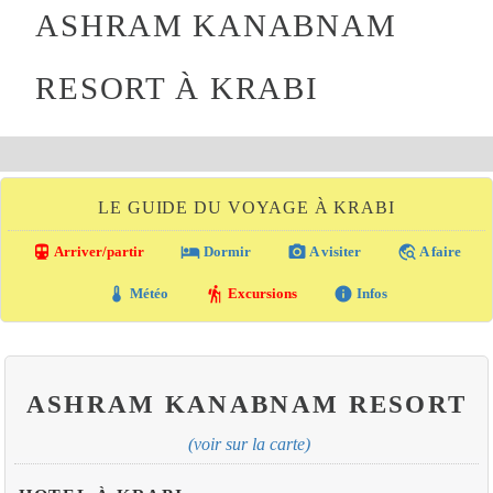
ASHRAM KANABNAM
RESORT À KRABI
LE GUIDE DU VOYAGE À KRABI
directions_transit
local_hotel
photo_camera
travel_explore
Arriver/partir
Dormir
A visiter
A faire
thermostat
hiking
info
Météo
Excursions
Infos
ASHRAM KANABNAM RESORT
(voir sur la carte)