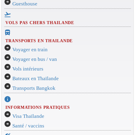
arrow_circle_right
Guesthouse
flight_takeoff
VOLS PAS CHERS THAILANDE
directions_bus_filled
TRANSPORTS EN THAILANDE
arrow_circle_right
Voyager en train
arrow_circle_right
Voyager en bus / van
arrow_circle_right
Vols intérieurs
arrow_circle_right
Bateaux en Thaïlande
arrow_circle_right
Transports Bangkok
info
INFORMATIONS PRATIQUES
arrow_circle_right
Visa Thaïlande
arrow_circle_right
Santé / vaccins