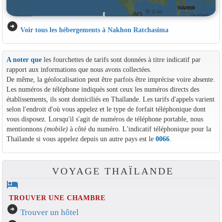
arrow_circle_right
Voir tous les hébergements à Nakhon Ratchasima
A noter que
les fourchettes de tarifs sont données à titre indicatif par
rapport aux informations que nous avons collectées.
De même, la géolocalisation peut être parfois être imprécise voire absente.
Les numéros de téléphone indiqués sont ceux les numéros directs des
établissements, ils sont domiciliés en Thaïlande. Les tarifs d'appels varient
selon l'endroit d'où vous appelez et le type de forfait téléphonique dont
vous disposez. Lorsqu'il s'agit de numéros de téléphone portable, nous
mentionnons
(mobile)
à côté du numéro. L'indicatif téléphonique pour la
Thaïlande si vous appelez depuis un autre pays est le
0066
.
VOYAGE THAÏLANDE
hotel
TROUVER UNE CHAMBRE
arrow_circle_right
Trouver un hôtel