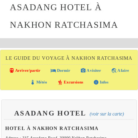
ASADANG HOTEL À
NAKHON RATCHASIMA
LE GUIDE DU VOYAGE À NAKHON RATCHASIMA
directions_transit
local_hotel
photo_camera
travel_explore
Arriver/partir
Dormir
A visiter
A faire
thermostat
hiking
info
Météo
Excursions
Infos
ASADANG HOTEL
(voir sur la carte)
HOTEL À NAKHON RATCHASIMA
Adresse : 315 Assadang Road, 30000 Nakhon Ratchasima