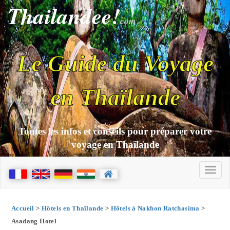
Thailandee!
com
Le Guide du Voyage
en Thaïlande
Toutes les infos et conseils pour préparer votre
voyage en Thaïlande
Accueil
>
Hôtels en Thaïlande
>
Hôtels à Nakhon Ratchasima
>
Asadang Hotel