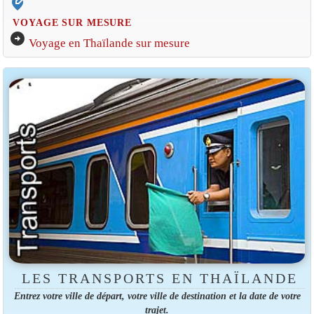
edit_location_alt
VOYAGE SUR MESURE
arrow_circle_right
Voyage en Thaïlande sur mesure
LES TRANSPORTS EN THAÏLANDE
Entrez votre ville de départ, votre ville de destination et la date de votre
trajet.