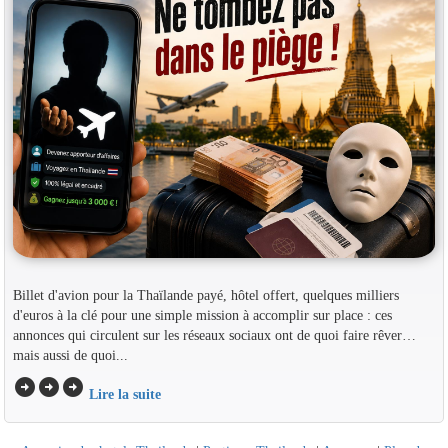
Billet d'avion pour la Thaïlande payé, hôtel offert, quelques milliers
d'euros à la clé pour une simple mission à accomplir sur place : ces
annonces qui circulent sur les réseaux sociaux ont de quoi faire rêver…
mais aussi de quoi...
arrow_circle_right
arrow_circle_right
arrow_circle_right
Lire la suite