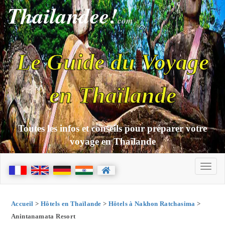
Thailandee!
com
Le Guide du Voyage
en Thaïlande
Toutes les infos et conseils pour préparer votre
voyage en Thaïlande
Accueil
>
Hôtels en Thaïlande
>
Hôtels à Nakhon Ratchasima
>
Anintanamata Resort