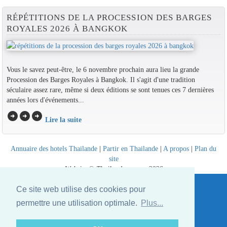
RÉPÉTITIONS DE LA PROCESSION DES BARGES
ROYALES 2026 À BANGKOK
Vous le savez peut-être, le 6 novembre prochain aura lieu la grande
Procession des Barges Royales à Bangkok. Il s'agit d'une tradition
séculaire assez rare, même si deux éditions se sont tenues ces 7 dernières
années lors d'événements...
arrow_circle_right
arrow_circle_right
arrow_circle_right
Lire la suite
Annuaire des hotels Thailande
|
Partir en Thailande
|
A propos
|
Plan du
site
Website © Thailandee.com - 2026
Ce site web utilise des cookies pour
permettre une utilisation optimale.
Plus...