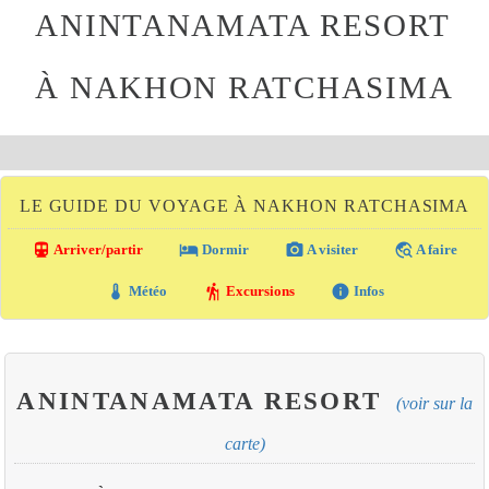
ANINTANAMATA RESORT
À NAKHON RATCHASIMA
LE GUIDE DU VOYAGE À NAKHON RATCHASIMA
directions_transit
local_hotel
photo_camera
travel_explore
Arriver/partir
Dormir
A visiter
A faire
thermostat
hiking
info
Météo
Excursions
Infos
ANINTANAMATA RESORT
(voir sur la
carte)