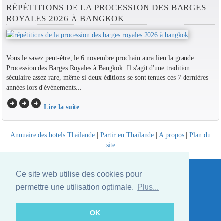
RÉPÉTITIONS DE LA PROCESSION DES BARGES
ROYALES 2026 À BANGKOK
Vous le savez peut-être, le 6 novembre prochain aura lieu la grande
Procession des Barges Royales à Bangkok. Il s'agit d'une tradition
séculaire assez rare, même si deux éditions se sont tenues ces 7 dernières
années lors d'événements...
arrow_circle_right
arrow_circle_right
arrow_circle_right
Lire la suite
Annuaire des hotels Thailande
|
Partir en Thailande
|
A propos
|
Plan du
site
Website © Thailandee.com - 2026
Ce site web utilise des cookies pour
permettre une utilisation optimale.
Plus...
OK