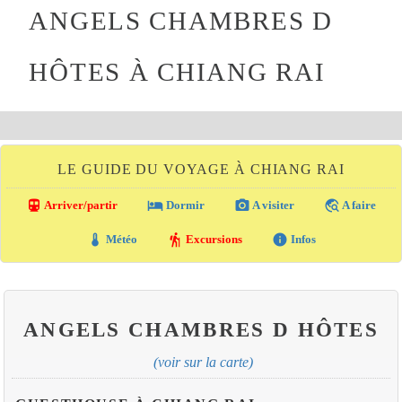
ANGELS CHAMBRES D
HÔTES À CHIANG RAI
LE GUIDE DU VOYAGE À CHIANG RAI
directions_transit
local_hotel
photo_camera
travel_explore
Arriver/partir
Dormir
A visiter
A faire
thermostat
hiking
info
Météo
Excursions
Infos
ANGELS CHAMBRES D HÔTES
(voir sur la carte)