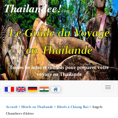
Thailandee!
com
Le Guide du Voyage
en Thaïlande
Toutes les infos et conseils pour préparer votre
voyage en Thaïlande
Accueil
>
Hôtels en Thaïlande
>
Hôtels à Chiang Rai
> Angels
Chambres d hôtes