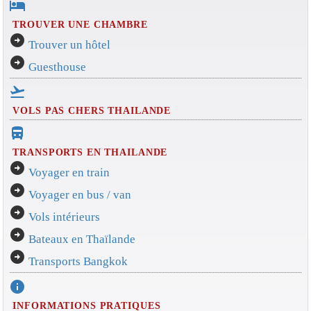
hotel
TROUVER UNE CHAMBRE
arrow_circle_right
Trouver un hôtel
arrow_circle_right
Guesthouse
flight_takeoff
VOLS PAS CHERS THAILANDE
directions_bus_filled
TRANSPORTS EN THAILANDE
arrow_circle_right
Voyager en train
arrow_circle_right
Voyager en bus / van
arrow_circle_right
Vols intérieurs
arrow_circle_right
Bateaux en Thaïlande
arrow_circle_right
Transports Bangkok
info
INFORMATIONS PRATIQUES