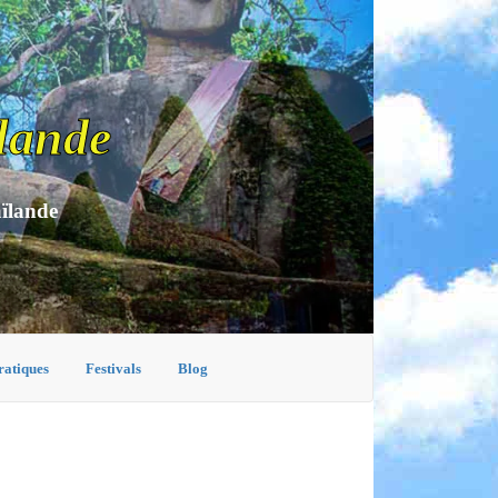
lande
aïlande
ratiques
Festivals
Blog