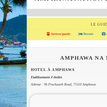
LE GUI
directions_transit
local_hotel
photo_camera
Arriver/partir
Dormir
AMPHAWA NA 
HOTEL À AMPHAWA
Etablissement 4 étoiles
Adresse : 96 Prachaseth Road, 75110 Amphawa