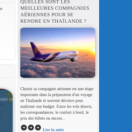
QUELLES SONT LES
MEILLEURES COMPAGNIES
en
AÉRIENNES POUR SE
RENDRE EN THAÏLANDE ?
Choisir sa compagnie aérienne est une étape
importante dans la préparation d'un voyage
en Thaïlande et souvent décisive pour
maîtriser son budget. Entre les vols directs,
les correspondances, le confort à bord, le
prix des billets ou encore...
arrow_circle_right
arrow_circle_right
arrow_circle_right
Lire la suite