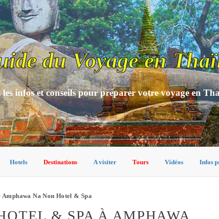
uide du Voyage en Thaï
 les infos et conseils pour préparer votre voyage en Th
Hotels
Destinations
A visiter
Tours
Vidéos
Infos p
 Amphawa Na Non Hotel & Spa
HOTEL & SPA À AMPHAWA