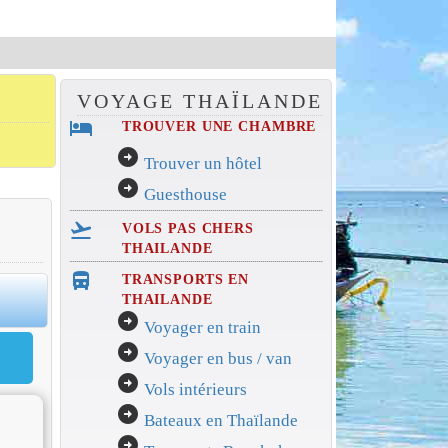
VOYAGE THAÏLANDE
hotel
TROUVER UNE CHAMBRE
arrow_circle_right
Trouver un hôtel
arrow_circle_right
Guesthouse
flight_takeoff
VOLS PAS CHERS
THAILANDE
directions_bus_filled
TRANSPORTS EN
0
THAILANDE
arrow_circle_right
Voyager en train
arrow_circle_right
Voyager en bus / van
arrow_circle_right
Vols intérieurs
arrow_circle_right
Bateaux en Thaïlande
arrow_circle_right