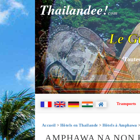
Thailandee!
com
Le G
Toutes
Transports
Accueil
>
Hôtels en Thaïlande
>
Hôtels à Amphawa
>
AMPHAWA NA NON 