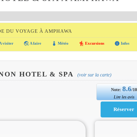
DE DU VOYAGE À AMPHAWA
travel_explore
thermostat
hiking
info
A visiter
A faire
Météo
Excursions
Infos
NON HOTEL & SPA
(voir sur la carte)
8.6
Note:
/1
Lire les avis