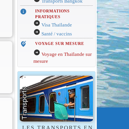
Transports Bangkok
info
INFORMATIONS
PRATIQUES
arrow_circle_right
Visa Thaïlande
arrow_circle_right
Santé / vaccins
edit_location_alt
VOYAGE SUR MESURE
arrow_circle_right
Voyage en Thaïlande sur
mesure
LES TRANSPORTS EN